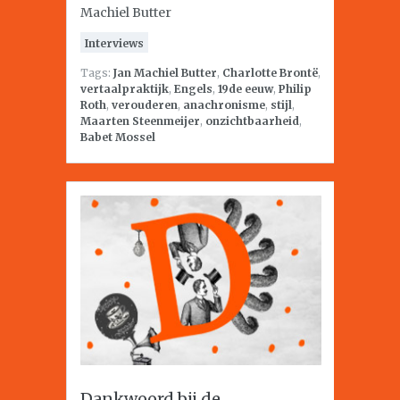
Machiel Butter
Interviews
Tags:
Jan Machiel Butter
,
Charlotte Brontë
,
vertaalpraktijk
,
Engels
,
19de eeuw
,
Philip
Roth
,
verouderen
,
anachronisme
,
stijl
,
Maarten Steenmeijer
,
onzichtbaarheid
,
Babet Mossel
Dankwoord bij de