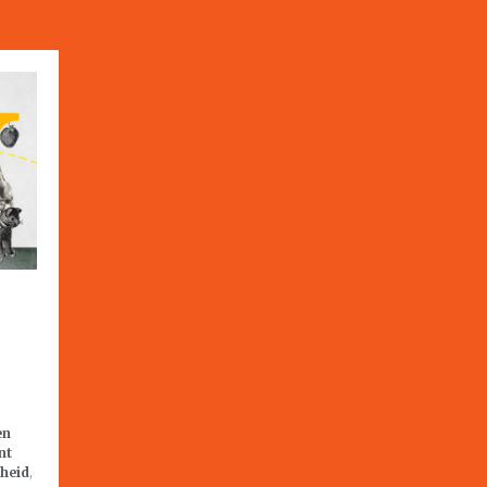
en
nt
dheid
,