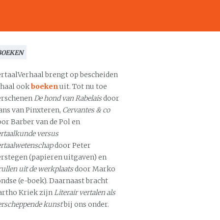
BOEKEN
ertaalVerhaal brengt op bescheiden
chaal ook
boeken
uit. Tot nu toe
erschenen
De hond van Rabelais
door
ans van Pinxteren,
Cervantes & co
oor Barber van de Pol en
rtaalkunde versus
ertaalwetenschap
door Peter
erstegen (papieren uitgaven) en
ullen uit de werkplaats
door Marko
ondse (e-boek). Daarnaast bracht
artho Kriek zijn
Literair vertalen als
erscheppende kunst
bij ons onder.