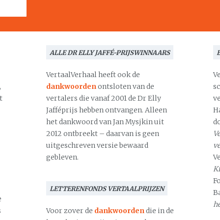
ALLE DR ELLY JAFFÉ-PRIJSWINNAARS
VertaalVerhaal heeft ook de
V
,
dankwoorden
ontsloten van de
s
t
vertalers die vanaf 2001 de Dr Elly
v
Jafféprijs hebben ontvangen. Alleen
H
het dankwoord van Jan Mysjkin uit
d
2012 ontbreekt – daarvan is geen
Ve
uitgeschreven versie bewaard
v
gebleven.
V
Kr
F
LETTERENFONDS VERTAALPRIJZEN
B
e
h
s
Voor zover de
dankwoorden
die in de