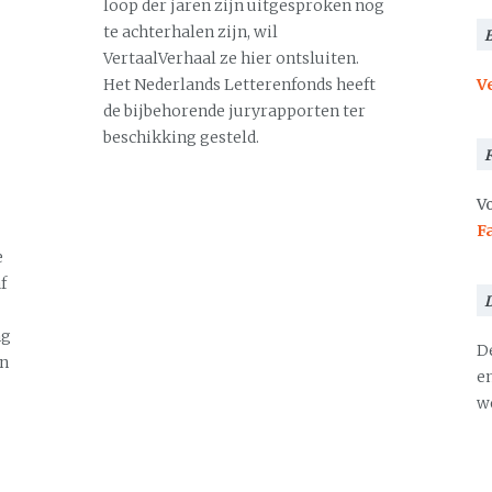
loop der jaren zijn uitgesproken nog
te achterhalen zijn, wil
VertaalVerhaal ze hier ontsluiten.
Het Nederlands Letterenfonds heeft
V
de bijbehorende juryrapporten ter
beschikking gesteld.
Vo
F
e
f
ng
D
en
en
we