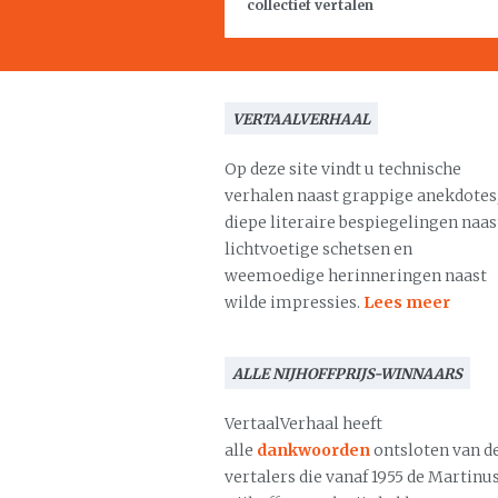
collectief vertalen
VERTAALVERHAAL
Op deze site vindt u technische
verhalen naast grappige anekdotes
diepe literaire bespiegelingen naas
lichtvoetige schetsen en
weemoedige herinneringen naast
wilde impressies.
Lees meer
ALLE NIJHOFFPRIJS-WINNAARS
VertaalVerhaal heeft
alle
dankwoorden
ontsloten van d
vertalers die vanaf 1955 de Martinu