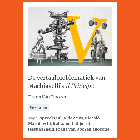
De vertaalproblematiek van
Machiavelli’s
Il Principe
Frans Van Dooren
Verhalen
Tags:
spreektaal
,
16de eeuw
,
Niccolò
Machiavelli
,
Italiaans
,
Latijn
,
stijl
,
leesbaarheid
,
Frans van Dooren
,
filosofie