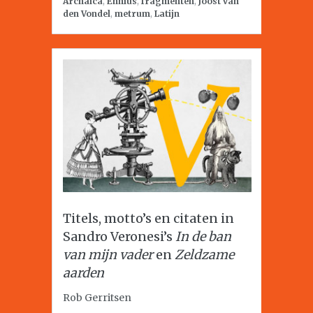
Archaica
,
Ennius
,
fragmenten
,
Joost van
den Vondel
,
metrum
,
Latijn
Titels, motto’s en citaten in
Sandro Veronesi’s
In de ban
van mijn vader
en
Zeldzame
aarden
Rob Gerritsen