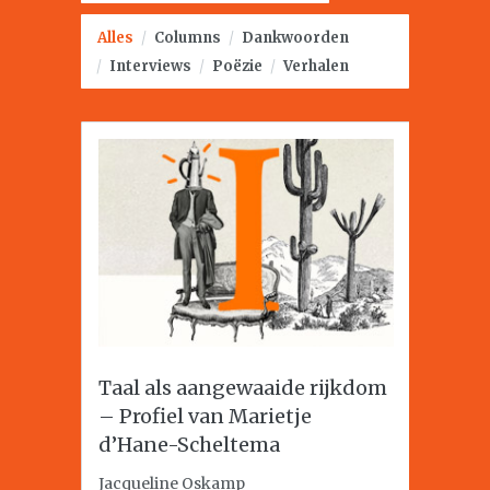
Alles
/
Columns
/
Dankwoorden
/
Interviews
/
Poëzie
/
Verhalen
Taal als aangewaaide rijkdom
– Profiel van Marietje
d’Hane-Scheltema
Jacqueline Oskamp