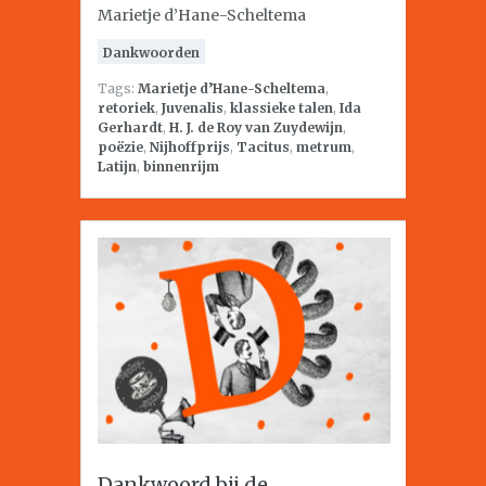
Marietje d’Hane-Scheltema
Dankwoorden
Tags:
Marietje d’Hane-Scheltema
,
retoriek
,
Juvenalis
,
klassieke talen
,
Ida
Gerhardt
,
H. J. de Roy van Zuydewijn
,
poëzie
,
Nijhoffprijs
,
Tacitus
,
metrum
,
Latijn
,
binnenrijm
Dankwoord bij de