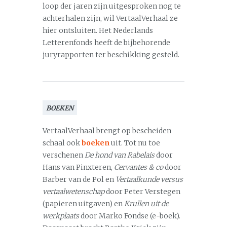
loop der jaren zijn uitgesproken nog te
achterhalen zijn, wil VertaalVerhaal ze
hier ontsluiten. Het Nederlands
Letterenfonds heeft de bijbehorende
juryrapporten ter beschikking gesteld.
BOEKEN
VertaalVerhaal brengt op bescheiden
schaal ook
boeken
uit. Tot nu toe
verschenen
De hond van Rabelais
door
Hans van Pinxteren,
Cervantes & co
door
Barber van de Pol en
Vertaalkunde versus
vertaalwetenschap
door Peter Verstegen
(papieren uitgaven) en
Krullen uit de
werkplaats
door Marko Fondse (e-boek).