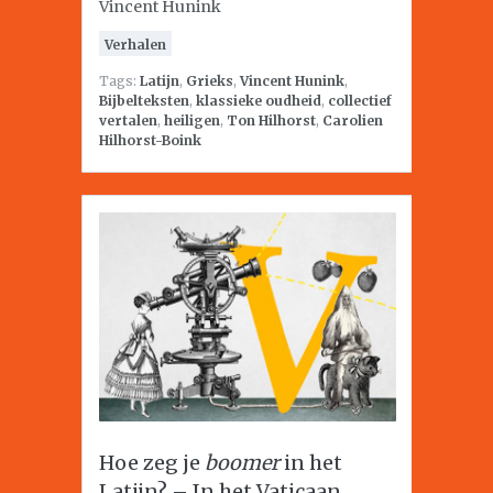
Vincent Hunink
Verhalen
Tags:
Latijn
,
Grieks
,
Vincent Hunink
,
Bijbelteksten
,
klassieke oudheid
,
collectief
vertalen
,
heiligen
,
Ton Hilhorst
,
Carolien
Hilhorst-Boink
Hoe zeg je
boomer
in het
Latijn? – In het Vaticaan