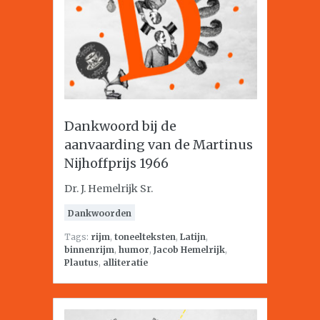
Dankwoord bij de
aanvaarding van de Martinus
Nijhoffprijs 1966
Dr. J. Hemelrijk Sr.
Dankwoorden
Tags:
rijm
,
toneelteksten
,
Latijn
,
binnenrijm
,
humor
,
Jacob Hemelrijk
,
Plautus
,
alliteratie