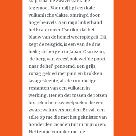
stap, slaat de zwavelstank me
tegemoet. Voor mij ligt een kale
vulkanische vlakte, omringd door
hoge heuvels. Aan mijn linkerhand
het kratermeer Usoriko, dat het
blauw van de hemel weerspiegelt. Dit,
zegt de reisgids, is een van de drie
heiligste bergen in Japan: Osorezan,
‘de berg van vrees’, ook wel ‘de poort
naar de hel’ genoemd. Een grijs,
rotsig gebied met puin en brokken
lavagesteente, als de rommelige
restanten van een vulkaan in
werking. Her en der tussen de rotsen
borrelen hete zwavelpoelen die een
zware walm verspreiden. Er valt een
stilte op me die met het geknister van
honderden cicaden tuit in mijn oren.
Het tempelcomplex met de