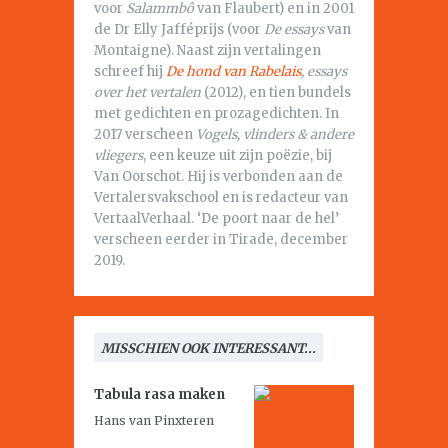
voor
Salammbô
van Flaubert) en in 2001
de Dr Elly Jafféprijs (voor
De essays
van
Montaigne). Naast zijn vertalingen
schreef hij
De hond van Rabelais
, essays
over het vertalen
(2012), en tien bundels
met gedichten en prozagedichten. In
2017 verscheen
Vogels, vlinders & andere
vliegers
, een keuze uit zijn poëzie, bij
Van Oorschot. Hij is verbonden aan de
Vertalersvakschool en is redacteur van
VertaalVerhaal. ‘De poort naar de hel’
verscheen eerder in Tirade, december
2019.
MISSCHIEN OOK INTERESSANT...
Tabula rasa maken
Hans van Pinxteren