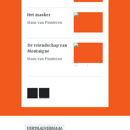
Het masker
Hans van Pinxteren
De vriendschap van
Montaigne
Hans van Pinxteren
Josef
Mengele
van
Olivier
Guez
VERTAALVERHAAL