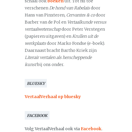
schaal ook
boeken
uit. Tot nu toe
verschenen
De hond van Rabelais
door
Hans van Pinxteren,
Cervantes & co
door
Barber van de Pol en
Vertaalkunde versus
vertaalwetenschap
door Peter Verstegen
(papieren uitgaven) en
Krullen uit de
werkplaats
door Marko Fondse (e-boek).
Daarnaast bracht Bartho Kriek zijn
Literair vertalen als herscheppende
kunst
bij ons onder.
BLUESKY
VertaalVerhaal op bluesky
FACEBOOK
Volg VertaalVerhaal ook via
Facebook
.