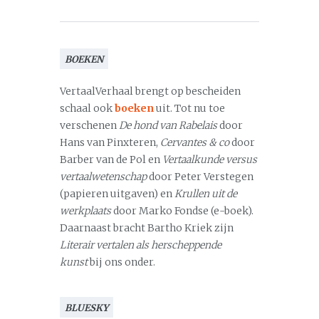
BOEKEN
VertaalVerhaal brengt op bescheiden
schaal ook
boeken
uit. Tot nu toe
verschenen
De hond van Rabelais
door
Hans van Pinxteren,
Cervantes & co
door
Barber van de Pol en
Vertaalkunde versus
vertaalwetenschap
door Peter Verstegen
(papieren uitgaven) en
Krullen uit de
werkplaats
door Marko Fondse (e-boek).
Daarnaast bracht Bartho Kriek zijn
Literair vertalen als herscheppende
kunst
bij ons onder.
BLUESKY