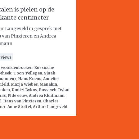
talen is pielen op de
rkante centimeter
ur Langeveld in gesprek met
 van Pinxteren en Andrea
tmann
rviews
:
woordenboeken
,
Russische
otheek
,
Toon Tellegen
,
Sjaak
mandeur
,
Hans Koens
,
Annelies
nfeld
,
Marja Wiebes
,
Manakin
,
nken
,
Dmitri Bykov
,
Russisch
,
Dylan
mas
,
19de eeuw
,
Andrea Kluitmann
,
l
,
Hans van Pinxteren
,
Charles
mer
,
Anne Stoffel
,
Arthur Langeveld