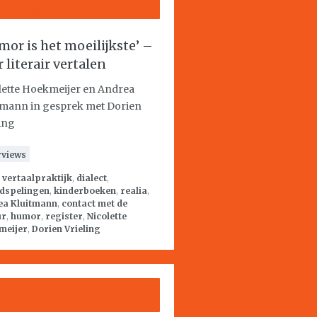
mor is het moeilijkste’ –
 literair vertalen
lette Hoekmeijer en Andrea
tmann in gesprek met Dorien
ling
rviews
:
vertaalpraktijk
,
dialect
,
dspelingen
,
kinderboeken
,
realia
,
ea Kluitmann
,
contact met de
ur
,
humor
,
register
,
Nicolette
meijer
,
Dorien Vrieling