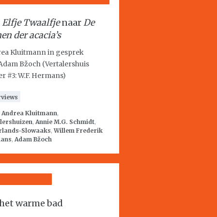
n
Elfje Twaalfje
naar
De
en der acacia’s
ea Kluitmann in gesprek
Adam Bžoch (Vertalershuis
r #3: W.F. Hermans)
rviews
:
Andrea Kluitmann
,
lershuizen
,
Annie M.G. Schmidt
,
rlands-Slowaaks
,
Willem Frederik
ans
,
Adam Bžoch
 het warme bad