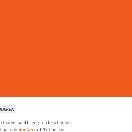
BOEKEN
ertaalVerhaal brengt op bescheiden
chaal ook
boeken
uit. Tot nu toe