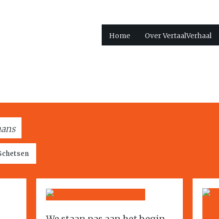
Home
Over VertaalVerhaal
mans
Schetsen
We staan pas aan het begin