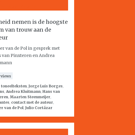
jheid nemen is de hoogste
m van trouw aan de
eur
er van de Pol in gesprek met
 van Pinxteren en Andrea
tmann
rviews
:
toneelteksten
,
Jorge Luis Borges
,
ns
,
Andrea Kluitmann
,
Hans van
eren
,
Maarten Steenmeijer
,
antes
,
contact met de auteur
,
r van de Pol
,
Julio Cortázar