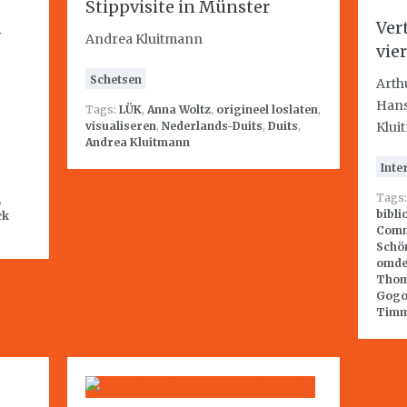
Stippvisite in Münster
n
Ver
Andrea Kluitmann
vie
Schetsen
Arth
Hans
Tags:
LÜK
,
Anna Woltz
,
origineel loslaten
,
Klui
visualiseren
,
Nederlands-Duits
,
Duits
,
Andrea Kluitmann
Inte
Tags
,
bibli
ck
Com
Schö
omde
Tho
Gogo
Tim