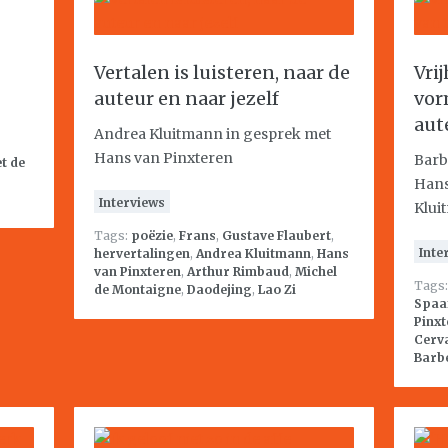
Vertalen is luisteren, naar de
Vri
auteur en naar jezelf
vor
aut
Andrea Kluitmann in gesprek met
Hans van Pinxteren
Barb
t de
Hans
Interviews
Klui
Tags:
poëzie
,
Frans
,
Gustave Flaubert
,
Inte
hervertalingen
,
Andrea Kluitmann
,
Hans
van Pinxteren
,
Arthur Rimbaud
,
Michel
Tags
de Montaigne
,
Daodejing
,
Lao Zi
Spaa
Pinxt
Cerv
Barbe