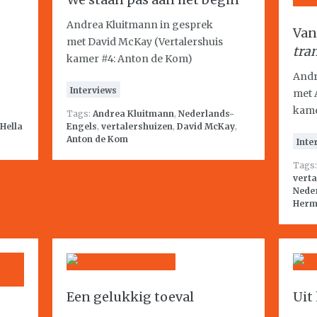
Andrea Kluitmann in gesprek
Va
met David McKay (Vertalershuis
tran
kamer #4: Anton de Kom)
Andr
Interviews
met 
kame
Tags:
Andrea Kluitmann
,
Nederlands-
Hella
Engels
,
vertalershuizen
,
David McKay
,
Anton de Kom
Inte
Tags
verta
Nede
Herm
Een gelukkig toeval
Uit