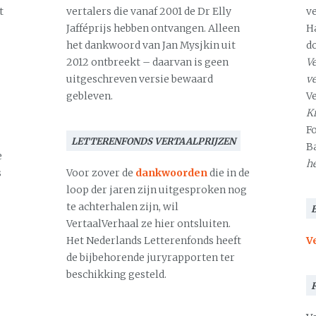
t
vertalers die vanaf 2001 de Dr Elly
v
Jafféprijs hebben ontvangen. Alleen
H
het dankwoord van Jan Mysjkin uit
d
2012 ontbreekt – daarvan is geen
Ve
uitgeschreven versie bewaard
v
gebleven.
V
Kr
F
LETTERENFONDS VERTAALPRIJZEN
B
e
h
s
Voor zover de
dankwoorden
die in de
loop der jaren zijn uitgesproken nog
te achterhalen zijn, wil
VertaalVerhaal ze hier ontsluiten.
Het Nederlands Letterenfonds heeft
V
de bijbehorende juryrapporten ter
beschikking gesteld.