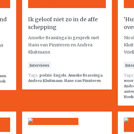
end
Ik geloof niet zo in de affe
‘Hu
schepping
over
Anneke Brassinga in gesprek met
Nico
Hans van Pinxteren en Andrea
Klui
et
Kluitmann
Vrie
Interviews
Inte
Tags:
poëzie
,
Engels
,
Anneke Brassinga
,
Tags
ann
,
Andrea Kluitmann
,
Hans van Pinxteren
woor
oek
Andr
aute
Hoek