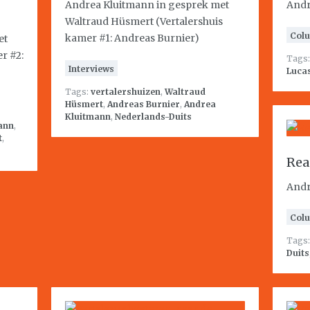
Andrea Kluitmann in gesprek met
Andr
Waltraud Hüsmert (Vertalershuis
Col
kamer #1: Andreas Burnier)
et
r #2:
Tags
Interviews
Lucas
Tags:
vertalershuizen
,
Waltraud
Hüsmert
,
Andreas Burnier
,
Andrea
Kluitmann
,
Nederlands-Duits
ann
,
t
,
Rea
Andr
Col
Tags
Duits