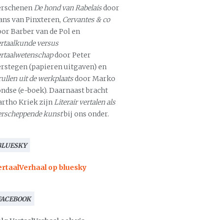
erschenen
De hond van Rabelais
door
ans van Pinxteren,
Cervantes & co
oor Barber van de Pol en
rtaalkunde versus
ertaalwetenschap
door Peter
erstegen (papieren uitgaven) en
ullen uit de werkplaats
door Marko
ondse (e-boek). Daarnaast bracht
artho Kriek zijn
Literair vertalen als
erscheppende kunst
bij ons onder.
BLUESKY
ertaalVerhaal op bluesky
FACEBOOK