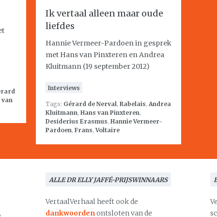
Ik vertaal alleen maar oude
liefdes
et
Hannie Vermeer-Pardoen in gesprek
met Hans van Pinxteren en Andrea
Kluitmann (19 september 2012)
Interviews
rard
 van
Tags:
Gérard de Nerval
,
Rabelais
,
Andrea
Kluitmann
,
Hans van Pinxteren
,
Desiderius Erasmus
,
Hannie Vermeer-
Pardoen
,
Frans
,
Voltaire
ALLE DR ELLY JAFFÉ-PRIJSWINNAARS
VertaalVerhaal heeft ook de
V
,
dankwoorden
ontsloten van de
s