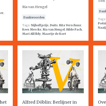
Ton 
Ria van Hengel
Dan
her
,
Dankwoorden
Tags
Poëzi
Tags:
Nijhoffprijs
,
Duits
,
Rita Verschuur
,
Naai
Kees Mercks
,
Ria van Hengel
,
Hilde Pach
,
Mari Alföldy
,
Maartje de Kort
 het
Alfred Döblin: Berlijner in
Ove