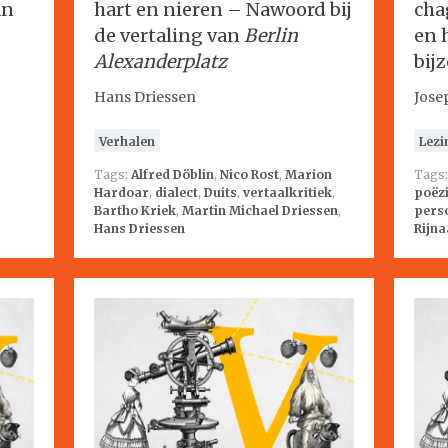
an
hart en nieren – Nawoord bij
cha
de vertaling van
Berlin
en 
Alexanderplatz
bij
Hans Driessen
Jose
Verhalen
Lezi
Tags:
Alfred Döblin
,
Nico Rost
,
Marion
Tags
Hardoar
,
dialect
,
Duits
,
vertaalkritiek
,
poëz
Bartho Kriek
,
Martin Michael Driessen
,
perso
Hans Driessen
Rijna