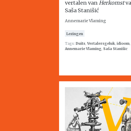
vertalen van
Herkomst
v
Saša Stanišić
Annemarie Vlaming
Lezingen
Tags:
Duits
,
Vertalersgeluk
,
idioom
,
Annemarie Vlaming
,
Saša Stanišic