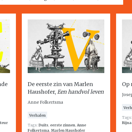
nde
De eerste zin van Marlen
Op 
Haushofer,
Een handvol leven
Jose
Anne Folkertsma
Verh
Verhalen
Tags
uteur
Rijna
Tags:
Duits
,
eerste zinnen
,
Anne
Folkertsma
,
Marlen Haushofer