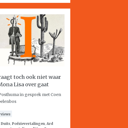
vraagt toch ook niet waar
Mona Lisa over gaat
Posthuma in gesprek met Coen
elenbos
rviews
:
Duits
,
Poëzievertalingen
,
Ard