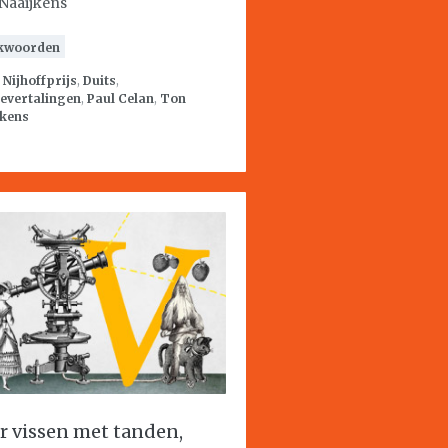
Naaijkens
kwoorden
:
Nijhoffprijs
,
Duits
,
evertalingen
,
Paul Celan
,
Ton
jkens
r vissen met tanden,