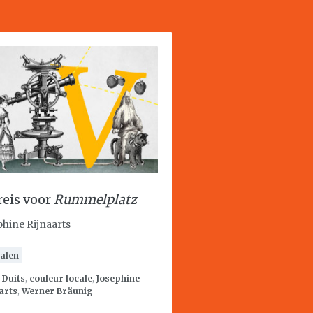
reis voor
Rummelplatz
phine Rijnaarts
alen
:
Duits
,
couleur locale
,
Josephine
arts
,
Werner Bräunig