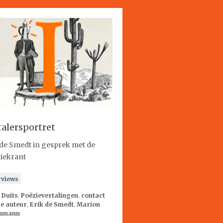
talersportret
 de Smedt in gesprek met de
iekrant
rviews
:
Duits
,
Poëzievertalingen
,
contact
e auteur
,
Erik de Smedt
,
Marion
hmann