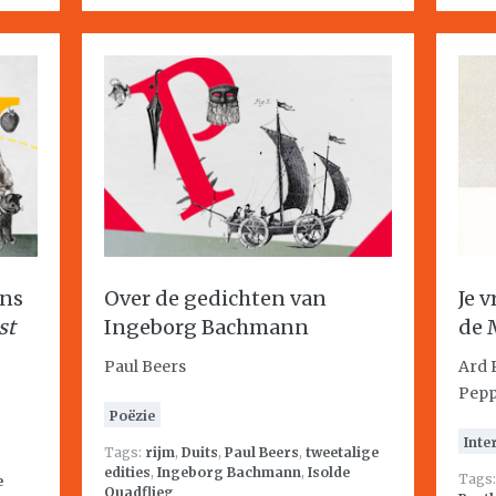
ans
Over de gedichten van
Je 
st
Ingeborg Bachmann
de 
Paul Beers
Ard 
Pepp
Poëzie
Inte
Tags:
rijm
,
Duits
,
Paul Beers
,
tweetalige
edities
,
Ingeborg Bachmann
,
Isolde
Tags
e
Quadflieg