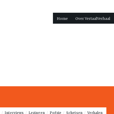
Home
Over VertaalVerhaal
/
Interviews
/
Lezingen
/
Poëzie
/
Schetsen
/
Verhalen