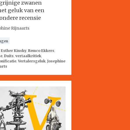
grijnige zwanen
het geluk van een
zondere recensie
phine Rijnaarts
ngen
:
Esther Kinsky
,
Remco Ekkers
,
ie
,
Duits
,
vertaalkritiek
,
nificatie
,
Vertalersgeluk
,
Josephine
arts