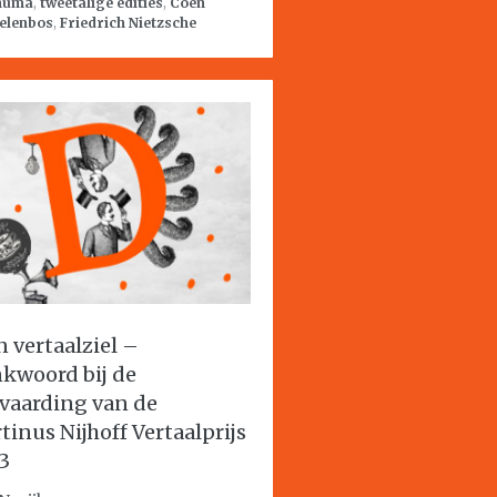
huma
,
tweetalige edities
,
Coen
elenbos
,
Friedrich Nietzsche
n vertaalziel –
kwoord bij de
vaarding van de
tinus Nijhoff Vertaalprijs
3