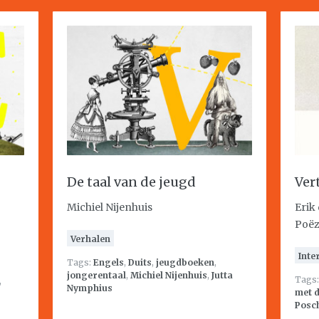
De taal van de jeugd
Ver
Michiel Nijenhuis
Erik
Poëz
Verhalen
Inte
Tags:
Engels
,
Duits
,
jeugdboeken
,
jongerentaal
,
Michiel Nijenhuis
,
Jutta
Tags
,
Nymphius
met d
Posc