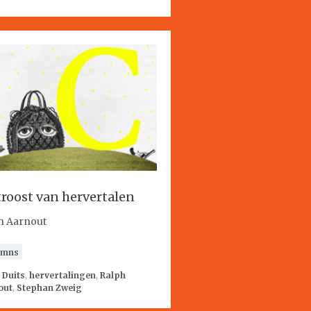
troost van hervertalen
h Aarnout
umns
:
Duits
,
hervertalingen
,
Ralph
out
,
Stephan Zweig