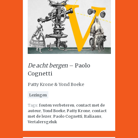
De acht bergen
– Paolo
Cognetti
Patty Krone & Yond Boeke
Lezingen
Tags:
fouten verbeteren
,
contact met de
auteur
,
Yond Boeke
,
Patty Krone
,
contact
met de lezer
,
Paolo Cognetti
,
Italiaans
,
Vertalersgeluk