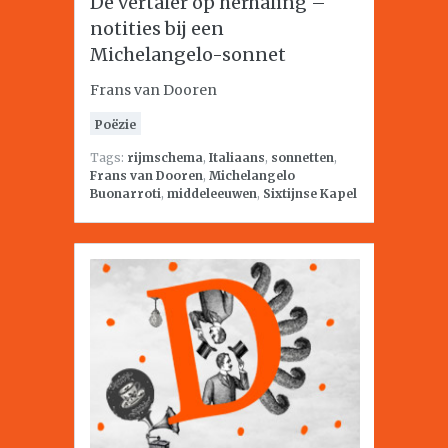
De vertaler op herhaling –
notities bij een
Michelangelo-sonnet
Frans van Dooren
Poëzie
Tags:
rijmschema
,
Italiaans
,
sonnetten
,
Frans van Dooren
,
Michelangelo
Buonarroti
,
middeleeuwen
,
Sixtijnse Kapel