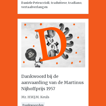
Daniele Petruccioli
,
traduttese
,
tradiano
,
vertaalverlangen
Dankwoord bij de
aanvaarding van de Martinus
Nijhoffprijs 1957
Mr. H.W.J.M. Keuls
Dankwoorden