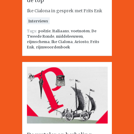
de top
Ike Cialona in gesprek met Frits Enk
Interviews
Tags:
poëzie
,
Italiaans
,
voetnoten
,
De
Tweede Ronde
,
middeleeuwen
,
rijmschema
,
Ike Cialona
,
Ariosto
,
Frits
Enk
,
rijmwoordenboek