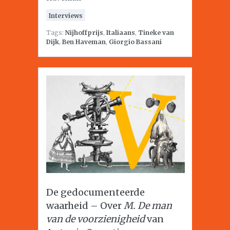
Interviews
Tags:
Nijhoffprijs
,
Italiaans
,
Tineke van
Dijk
,
Ben Haveman
,
Giorgio Bassani
De gedocumenteerde
waarheid – Over
M. De man
van de voorzienigheid
van