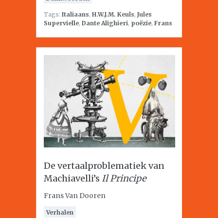
Tags:
Italiaans
,
H.W.J.M. Keuls
,
Jules
Supervielle
,
Dante Alighieri
,
poëzie
,
Frans
De vertaalproblematiek van
Machiavelli’s
Il Principe
Frans Van Dooren
Verhalen