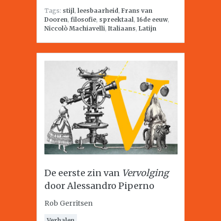
Tags:
stijl
,
leesbaarheid
,
Frans van
Dooren
,
filosofie
,
spreektaal
,
16de eeuw
,
Niccolò Machiavelli
,
Italiaans
,
Latijn
De eerste zin van
Vervolging
door Alessandro Piperno
Rob Gerritsen
Verhalen