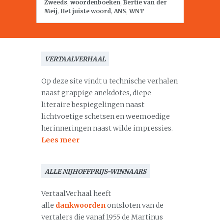
Zweeds
,
woordenboeken
,
Bertie van der
Meij
,
Het juiste woord
,
ANS
,
WNT
VERTAALVERHAAL
Op deze site vindt u technische verhalen
naast grappige anekdotes, diepe
literaire bespiegelingen naast
lichtvoetige schetsen en weemoedige
herinneringen naast wilde impressies.
Lees meer
ALLE NIJHOFFPRIJS-WINNAARS
VertaalVerhaal heeft
alle
dankwoorden
ontsloten van de
vertalers die vanaf 1955 de Martinus