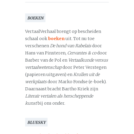
BOEKEN
VertaalVerhaal brengt op bescheiden
schaal ook
boeken
uit. Tot nu toe
verschenen
De hond van Rabelais
door
Hans van Pinxteren,
Cervantes & co
door
Barber van de Pol en
Vertaalkunde versus
vertaalwetenschap
door Peter Verstegen
(papieren uitgaven) en
Krullen uit de
werkplaats
door Marko Fondse (e-boek).
Daarnaast bracht Bartho Kriek zijn
Literair vertalen als herscheppende
kunst
bij ons onder.
BLUESKY