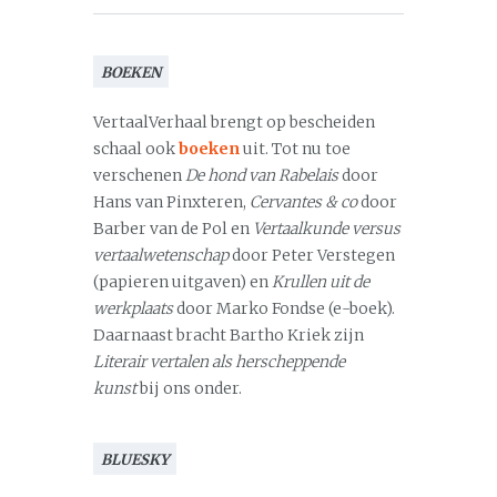
BOEKEN
VertaalVerhaal brengt op bescheiden
schaal ook
boeken
uit. Tot nu toe
verschenen
De hond van Rabelais
door
Hans van Pinxteren,
Cervantes & co
door
Barber van de Pol en
Vertaalkunde versus
vertaalwetenschap
door Peter Verstegen
(papieren uitgaven) en
Krullen uit de
werkplaats
door Marko Fondse (e-boek).
Daarnaast bracht Bartho Kriek zijn
Literair vertalen als herscheppende
kunst
bij ons onder.
BLUESKY