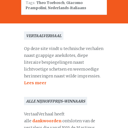
Tags:
Theo Toebosch
,
Giacomo
Prampolini
,
Nederlands-Italiaans
VERTAALVERHAAL
Op deze site vindt u technische verhalen
naast grappige anekdotes, diepe
literaire bespiegelingen naast
lichtvoetige schetsen en weemoedige
herinneringen naast wilde impressies.
Lees meer
ALLE NIJHOFFPRIJS-WINNAARS
VertaalVerhaal heeft
alle
dankwoorden
ontsloten van de
vertalers die vanaf 1955 de Martinus