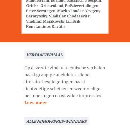
Mandelstam
,
Rusland
,
Russisch
,
Poesjkin
,
Grieks
,
Griekenland
,
Poëzievertalingen
,
Peter Verstegen
,
Marko Fondse
,
Yevgeny
Baratynsky
,
Vladislav Chodasevitsj
,
Vladimir Majakovski
,
Lili Brik
,
Konstantínos Kaváfis
VERTAALVERHAAL
Op deze site vindt u technische verhalen
naast grappige anekdotes, diepe
literaire bespiegelingen naast
lichtvoetige schetsen en weemoedige
herinneringen naast wilde impressies.
Lees meer
ALLE NIJHOFFPRIJS-WINNAARS