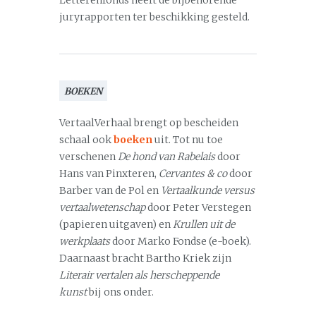
Letterenfonds heeft de bijbehorende
juryrapporten ter beschikking gesteld.
BOEKEN
VertaalVerhaal brengt op bescheiden
schaal ook
boeken
uit. Tot nu toe
verschenen
De hond van Rabelais
door
Hans van Pinxteren,
Cervantes & co
door
Barber van de Pol en
Vertaalkunde versus
vertaalwetenschap
door Peter Verstegen
(papieren uitgaven) en
Krullen uit de
werkplaats
door Marko Fondse (e-boek).
Daarnaast bracht Bartho Kriek zijn
Literair vertalen als herscheppende
kunst
bij ons onder.