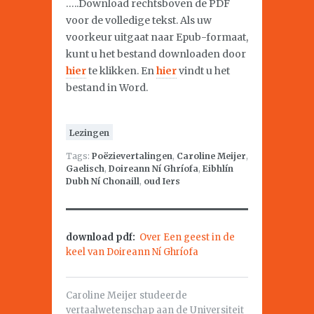
…..Download rechtsboven de PDF
voor de volledige tekst. Als uw
voorkeur uitgaat naar Epub-formaat,
kunt u het bestand downloaden door
hier
te klikken. En
hier
vindt u het
bestand in Word.
Lezingen
Tags:
Poëzievertalingen
,
Caroline Meijer
,
Gaelisch
,
Doireann Ní Ghríofa
,
Eibhlín
Dubh Ní Chonaill
,
oud Iers
download pdf:
Over Een geest in de
keel van Doireann Ní Ghríofa
Caroline Meijer studeerde
vertaalwetenschap aan de Universiteit