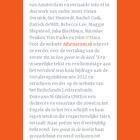
van Amsterdam en vertaalde solo of in
duo werk van onder meer Vivian
Gornick, Siri Hustvedt, Rachel Cusk,
Patrick deWitt, Rebecca Lee, Maggie
Shipstead, Julia Blackburn, Miroslav
Penkov, Tim Parks en John O’Hara.
Voor de website
Athenaeum.nl
schreef
ze eerder over de vertaling van de
eerste zin in
Een geest in de keel
. ‘Een
vrouwelijke tekst en een hommage aan
het vertalen’ was haar bijdrage aan de
Vertalersgeluktournee 2022 en
verscheen eerder op de website van
het Nederlands Letterenfonds.
Doireann Ní Ghríofa (1981) is een
dichteres en essayiste die zowel in het
Engels als in het Iers schrijft en haar
eigen werk in die respectievelijke talen
vertaalt. Haar poëzie werd veelvuldig
bekroond.
Een geest in de keel
is haar
prozadebuut en werd verkozen tot