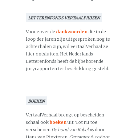
LETTERENFONDS VERTAALPRIJZEN
Voor zover de
dankwoorden
die in de
loop der jaren zijn uitgesproken nog te
achterhalen zijn, wil VertaalVerhaal ze
hier ontsluiten. Het Nederlands
Letterenfonds heeft de bijbehorende
juryrapporten ter beschikking gesteld.
BOEKEN
VertaalVerhaal brengt op bescheiden
schaal ook
boeken
uit. Tot nu toe
verschenen
De hond van Rabelais
door
Hans van Pinxteren,
Cervantes & co
door