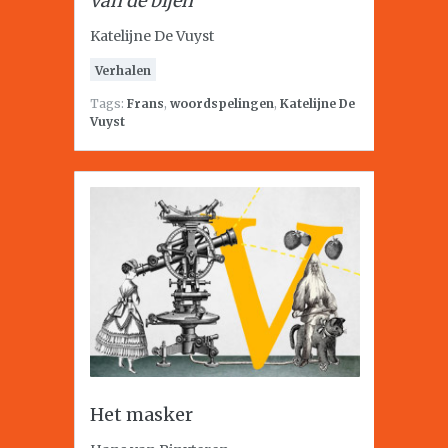
van de bijen
Katelijne De Vuyst
Verhalen
Tags:
Frans
,
woordspelingen
,
Katelijne De
Vuyst
Het masker