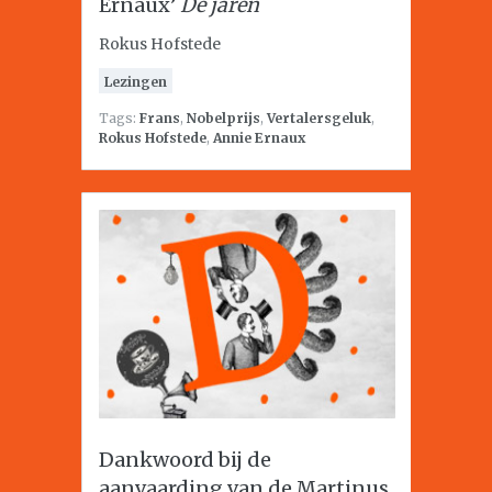
Ernaux’
De jaren
Rokus Hofstede
Lezingen
Tags:
Frans
,
Nobelprijs
,
Vertalersgeluk
,
Rokus Hofstede
,
Annie Ernaux
Dankwoord bij de
aanvaarding van de Martinus