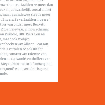
nwerken, vertaalden ze meer dan
oeken, aanvankelijk vooral uit het
s, maar gaandeweg steeds meer
et Engels. Ze vertaalden ‘hogere’
atuur van onder meer Beckett,
 Z. Danielewski, Simon Schama,
an Rushdie, DBC Pierre en Ali
, maar ook vrolijke
wenboeken van Allison Pearson.
dels vertalen ze ook uit het
kaans, romans van Etienne van
en en S.J. Naudé, en thrillers van
 Meyer. Hun motto is ‘consequent
sequent’, want vertalen is geen
unde.