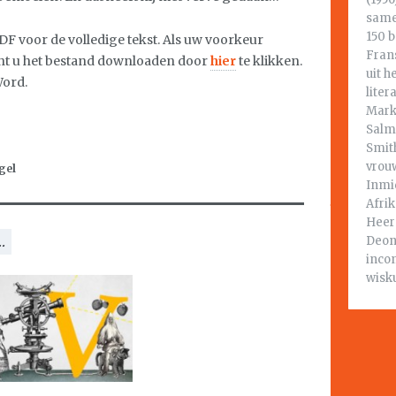
same
150 b
F voor de volledige tekst. Als uw voorkeur
Fran
nt u het bestand downloaden door
hier
te klikken.
uit h
Word.
liter
Mark
Salm
Smith
vrou
gel
Inmid
Afri
Heerd
Deon
.
incon
wisk