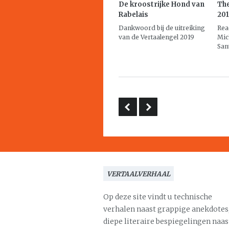
De kroostrijke Hond van
The
Rabelais
20
Dankwoord bij de uitreiking
Rea
van de Vertaalengel 2019
Mic
San
VERTAALVERHAAL
Op deze site vindt u technische
verhalen naast grappige anekdotes
diepe literaire bespiegelingen naas