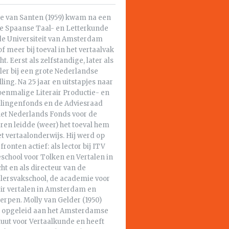
e van Santen (1959) kwam na een
ie Spaanse Taal- en Letterkunde
de Universiteit van Amsterdam
f meer bij toeval in het vertaalvak
ht. Eerst als zelfstandige, later als
ler bij een grote Nederlandse
lling. Na 25 jaar en uitstapjes naar
oenmalige Literair Productie- en
alingenfonds en de Adviesraad
het Nederlands Fonds voor de
ren leidde (weer) het toeval hem
et vertaalonderwijs. Hij werd op
fronten actief: als lector bij ITV
school voor Tolken en Vertalen in
ht en als directeur van de
alersvakschool, de academie voor
air vertalen in Amsterdam en
erpen. Molly van Gelder (1950)
 opgeleid aan het Amsterdamse
tuut voor Vertaalkunde en heeft