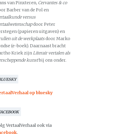
ans van Pinxteren,
Cervantes & co
oor Barber van de Pol en
rtaalkunde versus
ertaalwetenschap
door Peter
erstegen (papieren uitgaven) en
ullen uit de werkplaats
door Marko
ondse (e-boek). Daarnaast bracht
artho Kriek zijn
Literair vertalen als
erscheppende kunst
bij ons onder.
BLUESKY
ertaalVerhaal op bluesky
FACEBOOK
lg VertaalVerhaal ook via
acebook
.