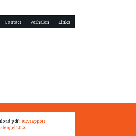
Contact
Verhalen
Links
load pdf:
Juryrapport
aalengel 2026