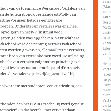
een r
(Mari
estuur van de toenmalige Werkgroep Vertalers van
Home
 van de Auteursbond), bestaande uit Molly van
Kure
artine Vosmaer, het idee een literaire
Gord
 roepen. Onder literair vertalers was er al heel
McCul
opvolger van het IVV (Instituut voor
vaste
al jaren geleden was opgeheven. Na vruchtbare
in s
Ze w
akschool werd de Stichting Vertalersvakschool
Liter
nten werden geworven, allemaal literair vertalers,
van 
kome bron van extra inkomen werd. De opleiding
huid
mbacht van vertalen volgens het principe gezel-
de op
ol gaf les in het monumentale pand d’Bruynvis
Vert
den de vertalers op de vrijdagavond wel bij.
jaren
insp
ontvi
ool worden: met studenten, een curriculum, een
Mart
evene
Vert
verbonden aan het ITV in Utrecht. Hij werd gepolst
vert
 bemoeien’. En dat heeft hij met verve gedaan…
(1956