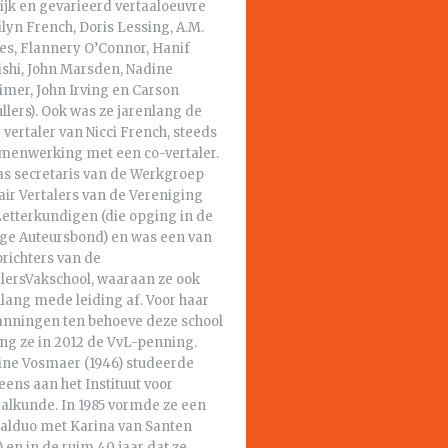
ijk en gevarieerd vertaaloeuvre
lyn French, Doris Lessing, A.M.
s, Flannery O’Connor, Hanif
ishi, John Marsden, Nadine
imer, John Irving en Carson
lers). Ook was ze jarenlang de
 vertaler van Nicci French, steeds
amenwerking met een co-vertaler.
as secretaris van de Werkgroep
air Vertalers van de Vereniging
Letterkundigen (die opging in de
ige Auteursbond) en was een van
richters van de
alersVakschool, waaraan ze ook
lang mede leiding af. Voor haar
anningen ten behoeve deze school
ng ze in 2012 de VvL-penning.
ine Vosmaer (1946) studeerde
ens aan het Instituut voor
aalkunde. In 1985 vormde ze een
aalduo met Karina van Santen
) en in de ruim 40 jaar dat ze