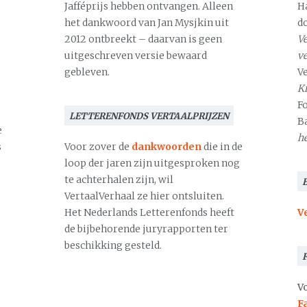
Jafféprijs hebben ontvangen. Alleen
H
het dankwoord van Jan Mysjkin uit
d
2012 ontbreekt – daarvan is geen
Ve
uitgeschreven versie bewaard
v
gebleven.
V
Kr
F
LETTERENFONDS VERTAALPRIJZEN
B
e
h
s
Voor zover de
dankwoorden
die in de
loop der jaren zijn uitgesproken nog
te achterhalen zijn, wil
VertaalVerhaal ze hier ontsluiten.
Het Nederlands Letterenfonds heeft
V
de bijbehorende juryrapporten ter
beschikking gesteld.
Vo
F