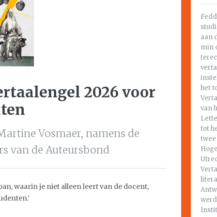
Fedd
stud
aan 
min o
terec
verta
inste
ertaalengel 2026 voor
het t
Vert
nten
van 
Lette
tot h
 Martine Vosmaer, namens de
twee 
lers van de Auteursbond
Hoge
Utrec
Vert
liter
an, waarin je niet alleen leert van de docent,
Antw
udenten.’
werd
Insti