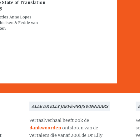
 State of Translation
19
cties Anne Lopes
hielsen & Fedde van
ten
ALLE DR ELLY JAFFÉ-PRIJSWINNAARS
VertaalVerhaal heeft ook de
V
,
dankwoorden
ontsloten van de
s
t
vertalers die vanaf 2001 de Dr Elly
v