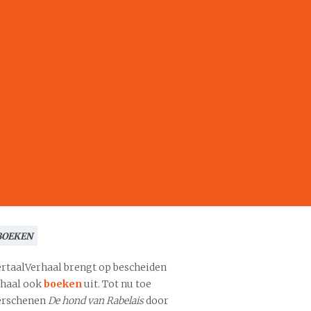
BOEKEN
ertaalVerhaal brengt op bescheiden
chaal ook
boeken
uit. Tot nu toe
erschenen
De hond van Rabelais
door