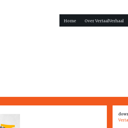
Home
Over VertaalVerhaal
down
Vert