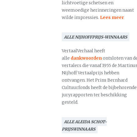
lichtvoetige schetsen en
weemoedige herinneringen naast
wilde impressies.
Lees meer
ALLE NIJHOFFPRIJS-WINNAARS
VertaalVerhaal heeft
alle
dankwoorden
ontsloten van d
vertalers die vanaf 1955 de Martinu
Nijhoff Vertaalprijs hebben
ontvangen. Het Prins Bernhard
Cultuurfonds heeft de bijbehorende
juryrapporten ter beschikking
gesteld.
ALLE ALEIDA SCHOT-
PRIJSWINNAARS