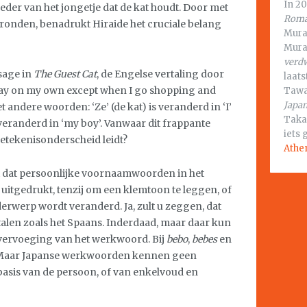
In 2
moeder van het jongetje dat de kat houdt. Door met
Roma
e ronden, benadrukt Hiraide het cruciale belang
Mura
Mura
verd
sage in
The Guest Cat
, de Engelse vertaling door
laat
 way on my own except when I go shopping and
Tawad
Japan
 andere woorden: ‘Ze’ (de kat) is veranderd in ‘I’
Taka
s veranderd in ‘my boy’. Vanwaar dit frappante
iets
 betekenisonderscheid leidt?
Athe
it dat persoonlijke voornaamwoorden in het
itgedrukt, tenzij om een klemtoon te leggen, of
erwerp wordt veranderd. Ja, zult u zeggen, dat
alen zoals het Spaans. Inderdaad, maar daar kun
e vervoeging van het werkwoord. Bij
bebo
,
bebes
en
t. Maar Japanse werkwoorden kennen geen
basis van de persoon, of van enkelvoud en