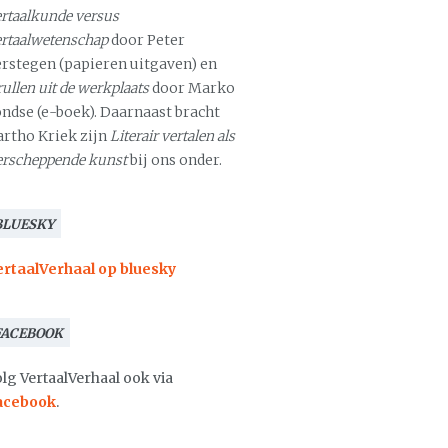
rtaalkunde versus
ertaalwetenschap
door Peter
erstegen (papieren uitgaven) en
ullen uit de werkplaats
door Marko
ondse (e-boek). Daarnaast bracht
artho Kriek zijn
Literair vertalen als
erscheppende kunst
bij ons onder.
BLUESKY
ertaalVerhaal op bluesky
FACEBOOK
lg VertaalVerhaal ook via
acebook
.