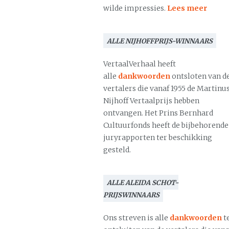
wilde impressies.
Lees meer
ALLE NIJHOFFPRIJS-WINNAARS
VertaalVerhaal heeft
alle
dankwoorden
ontsloten van d
vertalers die vanaf 1955 de Martinu
Nijhoff Vertaalprijs hebben
ontvangen. Het Prins Bernhard
Cultuurfonds heeft de bijbehorende
juryrapporten ter beschikking
gesteld.
ALLE ALEIDA SCHOT-
PRIJSWINNAARS
Ons streven is alle
dankwoorden
t