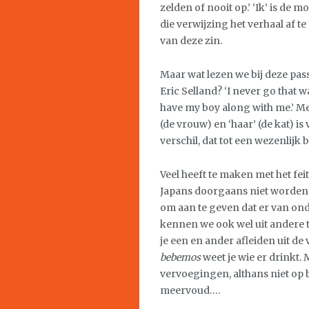
zelden of nooit op.’ ‘Ik’ is de 
die verwijzing het verhaal af t
van deze zin.
Maar wat lezen we bij deze pas
Eric Selland? ‘I never go that
have my boy along with me.’ Met
(de vrouw) en ‘haar’ (de kat) i
verschil, dat tot een wezenlijk
Veel heeft te maken met het fe
Japans doorgaans niet worden u
om aan te geven dat er van ond
kennen we ook wel uit andere t
je een en ander afleiden uit d
bebemos
weet je wie er drink
vervoegingen, althans niet op 
meervoud….