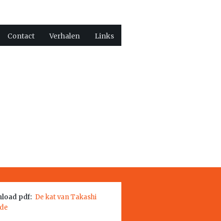
Contact
Verhalen
Links
load pdf:
De kat van Takashi
ide