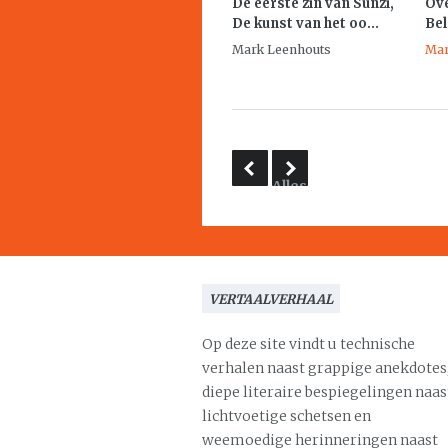
De eerste zin van Sunzi,
Ove
De kunst van het oo...
Bel
Mark Leenhouts
Mar
Alles
verandert
altijd.
Perspectieven
op
VERTAALVERHAAL
literair
vertalen
Op deze site vindt u technische
verhalen naast grappige anekdotes
diepe literaire bespiegelingen naas
lichtvoetige schetsen en
weemoedige herinneringen naast