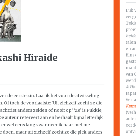
Luk 
verge
Toki
proe
held
talen
en ar
ashi Hiraide
film
gastd
maat
van 
werd 
& Ho
Japan
er de eerste zin. Laat ik het voor de afwisseling
Vert
 Of toch de voorlaatste: ‘Uit zichzelf zocht ze die
Kama
achtriet anders zelden of nooit op.’ ‘Ze’ is Pukkie,
(ver
 De auteur refereert aan en herhaalt bijna letterlijk
auteu
 er wel eens langs wanneer ik haar met me
eerde
ontvi
oen, maar uit zichzelf zocht ze die plek anders