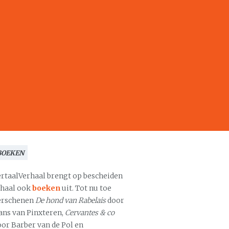
BOEKEN
ertaalVerhaal brengt op bescheiden
chaal ook
boeken
uit. Tot nu toe
erschenen
De hond van Rabelais
door
ans van Pinxteren,
Cervantes & co
oor Barber van de Pol en