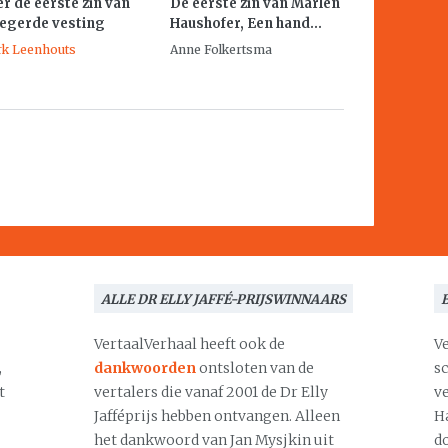
r de eerste zin van
De eerste zin van Marlen
egerde vesting
Haushofer,
Een hand...
k Leenhouts
Anne Folkertsma
ALLE DR ELLY JAFFÉ-PRIJSWINNAARS
VertaalVerhaal heeft ook de
V
,
dankwoorden
ontsloten van de
s
t
vertalers die vanaf 2001 de Dr Elly
v
Jafféprijs hebben ontvangen. Alleen
H
het dankwoord van Jan Mysjkin uit
d