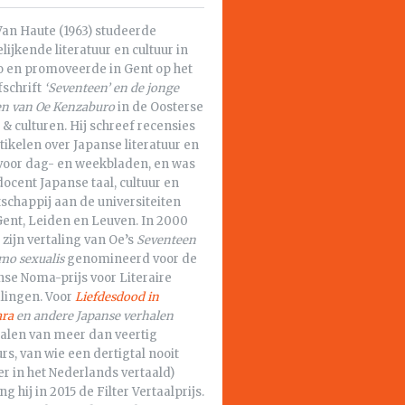
Van Haute (1963) studeerde
lijkende literatuur en cultuur in
o en promoveerde in Gent op het
fschrift
‘Seventeen’ en de jonge
en van Oe Kenzaburo
in de Oosterse
 & culturen. Hij schreef recensies
tikelen over Japanse literatuur en
 voor dag- en weekbladen, en was
ocent Japanse taal, cultuur en
schappij aan de universiteiten
Gent, Leiden en Leuven. In 2000
zijn vertaling van Oe’s
Seventeen
mo sexualis
genomineerd voor de
se Noma-prijs voor Literaire
alingen. Voor
Liefdesdood in
ra
en andere Japanse verhalen
halen van meer dan veertig
rs, van wie een dertigtal nooit
r in het Nederlands vertaald)
ng hij in 2015 de Filter Vertaalprijs.