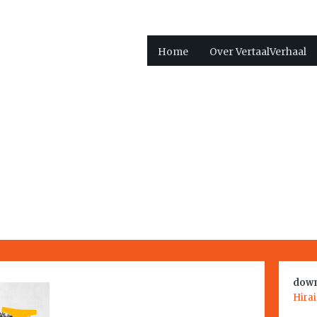
Home
Over VertaalVerhaal
down
Hira