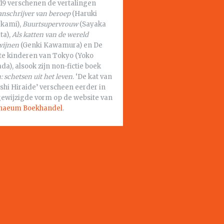
019 verschenen de vertalingen
nschrijver van beroep
(Haruki
kami),
Buurtsupervrouw
(Sayaka
ta),
Als katten van de wereld
wijnen
(Genki Kawamura) en De
ste kinderen van Tokyo (Yoko
a), alsook zijn non-fictie boek
: schetsen uit het leven
. ‘De kat van
shi Hiraide’ verscheen eerder in
 gewijzigde vorm op de website van
naeum Boekhandel
.