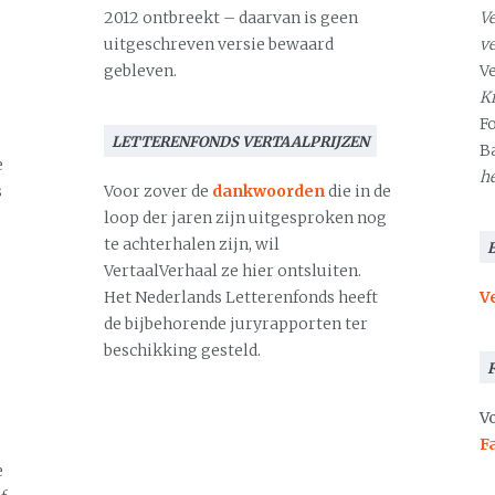
2012 ontbreekt – daarvan is geen
Ve
uitgeschreven versie bewaard
v
gebleven.
V
Kr
F
LETTERENFONDS VERTAALPRIJZEN
B
e
h
s
Voor zover de
dankwoorden
die in de
loop der jaren zijn uitgesproken nog
te achterhalen zijn, wil
VertaalVerhaal ze hier ontsluiten.
Het Nederlands Letterenfonds heeft
V
de bijbehorende juryrapporten ter
beschikking gesteld.
Vo
F
e