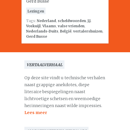
Gerd Busse
Lezingen
Tags:
Nederland
,
scheldwoorden
,
J.J.
Voskuijl
,
Vlaams
,
valse vrienden
,
Nederlands-Duits
,
België
,
vertalershuizen
,
Gerd Busse
VERTAALVERHAAL
Op deze site vindt u technische verhalen
naast grappige anekdotes, diepe
literaire bespiegelingen naast
lichtvoetige schetsen en weemoedige
herinneringen naast wilde impressies.
Lees meer