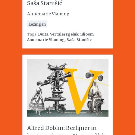
Saša Stanišić
Annemarie Vlaming
Lezingen
Tags:
Duits
,
Vertalersgeluk
,
idioom
,
Annemarie Vlaming
,
Saša Stanišic
Alfred Döblin: Berlijner in