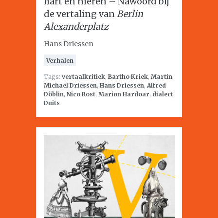
hart en nieren – Nawoord bij
de vertaling van
Berlin
Alexanderplatz
Hans Driessen
Verhalen
Tags:
vertaalkritiek
,
Bartho Kriek
,
Martin
Michael Driessen
,
Hans Driessen
,
Alfred
Döblin
,
Nico Rost
,
Marion Hardoar
,
dialect
,
Duits