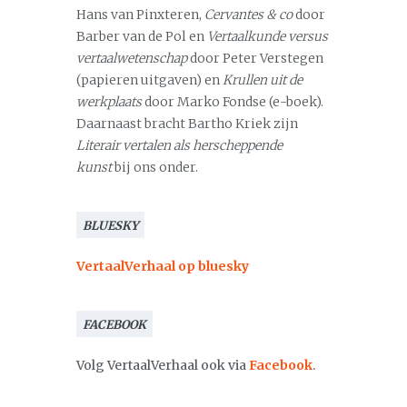
Hans van Pinxteren,
Cervantes & co
door
Barber van de Pol en
Vertaalkunde versus
vertaalwetenschap
door Peter Verstegen
(papieren uitgaven) en
Krullen uit de
werkplaats
door Marko Fondse (e-boek).
Daarnaast bracht Bartho Kriek zijn
Literair vertalen als herscheppende
kunst
bij ons onder.
BLUESKY
VertaalVerhaal op bluesky
FACEBOOK
Volg VertaalVerhaal ook via
Facebook
.