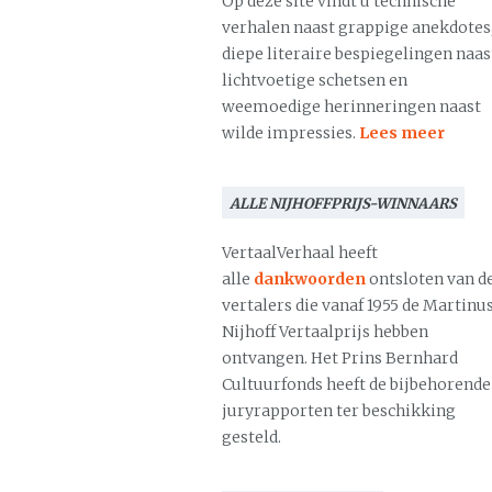
Op deze site vindt u technische
verhalen naast grappige anekdotes
diepe literaire bespiegelingen naas
lichtvoetige schetsen en
weemoedige herinneringen naast
wilde impressies.
Lees meer
ALLE NIJHOFFPRIJS-WINNAARS
VertaalVerhaal heeft
alle
dankwoorden
ontsloten van d
vertalers die vanaf 1955 de Martinu
Nijhoff Vertaalprijs hebben
ontvangen. Het Prins Bernhard
Cultuurfonds heeft de bijbehorende
juryrapporten ter beschikking
gesteld.