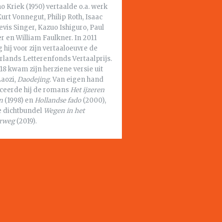
o Kriek (1950) vertaalde o.a. werk
urt Vonnegut, Philip Roth, Isaac
vis Singer, Kazuo Ishiguro, Paul
r en William Faulkner. In 2011
 hij voor zijn vertaaloeuvre de
rlands Letterenfonds Vertaalprijs.
18 kwam zijn herziene versie uit
Laozi,
Daodejing
. Van eigen hand
iceerde hij de romans
Het ijzeren
n
(1998) en
Hollandse fado
(2000),
e dichtbundel
Wegen in het
rweg
(2019).