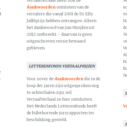
VertaalVerhaal heeft ook de
V
,
dankwoorden
ontsloten van de
s
t
vertalers die vanaf 2001 de Dr Elly
v
Jafféprijs hebben ontvangen. Alleen
H
het dankwoord van Jan Mysjkin uit
d
2012 ontbreekt – daarvan is geen
Ve
uitgeschreven versie bewaard
v
gebleven.
V
Kr
F
LETTERENFONDS VERTAALPRIJZEN
B
e
h
s
Voor zover de
dankwoorden
die in de
loop der jaren zijn uitgesproken nog
te achterhalen zijn, wil
VertaalVerhaal ze hier ontsluiten.
Het Nederlands Letterenfonds heeft
V
de bijbehorende juryrapporten ter
beschikking gesteld.