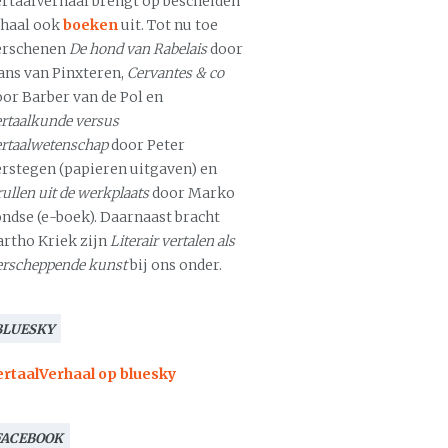
ertaalVerhaal brengt op bescheiden
chaal ook
boeken
uit. Tot nu toe
erschenen
De hond van Rabelais
door
ans van Pinxteren,
Cervantes & co
oor Barber van de Pol en
rtaalkunde versus
ertaalwetenschap
door Peter
erstegen (papieren uitgaven) en
ullen uit de werkplaats
door Marko
ondse (e-boek). Daarnaast bracht
artho Kriek zijn
Literair vertalen als
erscheppende kunst
bij ons onder.
BLUESKY
ertaalVerhaal op bluesky
FACEBOOK