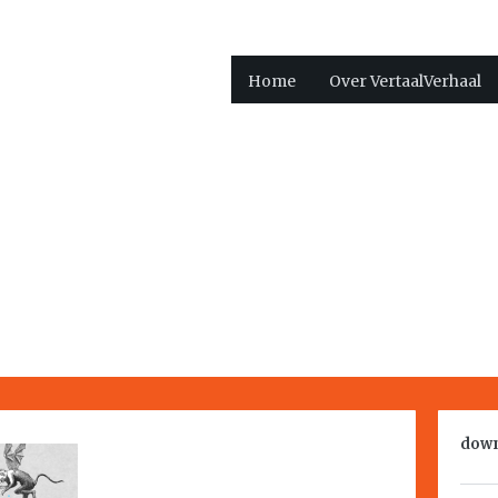
Home
Over VertaalVerhaal
down