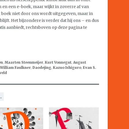
 en een e-boek, maar wijkt in zoverre af van
it boek niet door ons wordt uitgegeven, maar in
ijft. Het bijzondere is verder dat hij ons – en dus
atis aanbiedt, rechtsboven op deze pagina te
en
,
Maarten Steenmeijer
,
Kurt Vonnegut
,
August
William Faulkner
,
Daodejing
,
Kazuo Ishiguro
,
Evan S.
veld
.