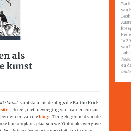
Barth
van K
Bashe
Auste
kreeg
Nede
In 20
van 
en als
publ
hede
e kunst
en d
onde
nde kunst
is ontstaan uit de blogs die Bartho Kriek
site
schreef, met toevoeging van o.a. een cursus.
 eerder een van die
blogs
. Ter gelegenheid van de
onze boekenplank plaatsen we ‘Optimale overgave
rtalen als herscheppende kunst
sluit aan in onze