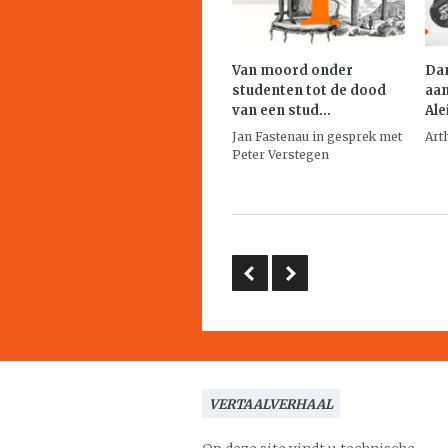
Van moord onder
Dan
studenten tot de dood
aan
van een stud...
Ale
Jan Fastenau in gesprek met
Art
Peter Verstegen
VERTAALVERHAAL