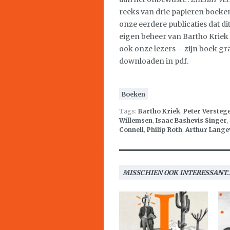
reeks van drie papieren boeken
onze eerdere publicaties dat d
eigen beheer van Bartho Kriek bl
ook onze lezers – zijn boek gr
downloaden in pdf.
Boeken
Tags:
Bartho Kriek
,
Peter Versteg
Willemsen
,
Isaac Bashevis Singer
,
Connell
,
Philip Roth
,
Arthur Lange
MISSCHIEN OOK INTERESSANT..