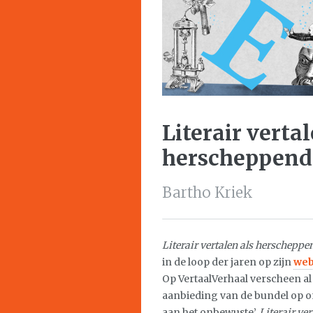
Literair vertal
herscheppend
Bartho Kriek
Literair vertalen als herscheppe
in de loop der jaren op zijn
web
Op VertaalVerhaal verscheen al
aanbieding van de bundel op 
aan het onbewuste’.
Literair ve