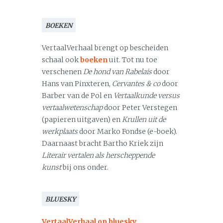
BOEKEN
VertaalVerhaal brengt op bescheiden
schaal ook
boeken
uit. Tot nu toe
verschenen
De hond van Rabelais
door
Hans van Pinxteren,
Cervantes & co
door
Barber van de Pol en
Vertaalkunde versus
vertaalwetenschap
door Peter Verstegen
(papieren uitgaven) en
Krullen uit de
werkplaats
door Marko Fondse (e-boek).
Daarnaast bracht Bartho Kriek zijn
Literair vertalen als herscheppende
kunst
bij ons onder.
BLUESKY
VertaalVerhaal op bluesky