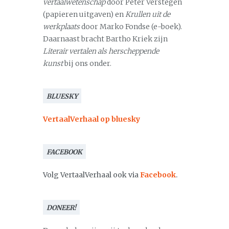
vertaalwetenschap
door Peter Verstegen
(papieren uitgaven) en
Krullen uit de
werkplaats
door Marko Fondse (e-boek).
Daarnaast bracht Bartho Kriek zijn
Literair vertalen als herscheppende
kunst
bij ons onder.
BLUESKY
VertaalVerhaal op bluesky
FACEBOOK
Volg VertaalVerhaal ook via
Facebook
.
DONEER!