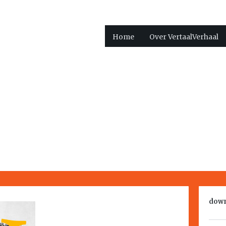
Home
Over VertaalVerhaal
down