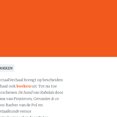
BOEKEN
ertaalVerhaal brengt op bescheiden
chaal ook
boeken
uit. Tot nu toe
erschenen
De hond van Rabelais
door
ans van Pinxteren,
Cervantes & co
oor Barber van de Pol en
rtaalkunde versus