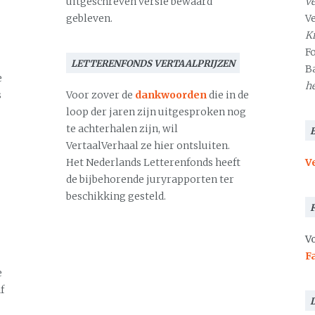
uitgeschreven versie bewaard
v
gebleven.
V
Kr
F
LETTERENFONDS VERTAALPRIJZEN
B
e
h
s
Voor zover de
dankwoorden
die in de
loop der jaren zijn uitgesproken nog
te achterhalen zijn, wil
VertaalVerhaal ze hier ontsluiten.
Het Nederlands Letterenfonds heeft
V
de bijbehorende juryrapporten ter
beschikking gesteld.
Vo
F
e
f