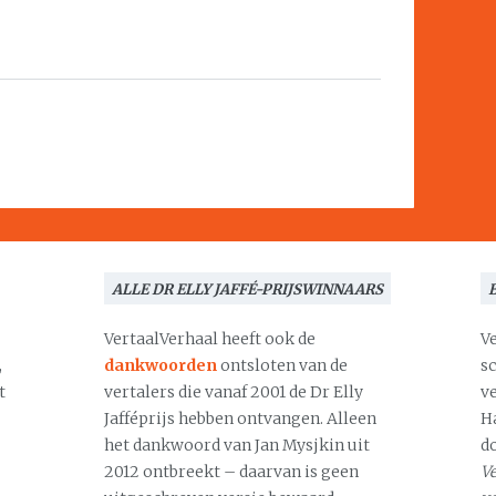
ALLE DR ELLY JAFFÉ-PRIJSWINNAARS
VertaalVerhaal heeft ook de
V
,
dankwoorden
ontsloten van de
s
t
vertalers die vanaf 2001 de Dr Elly
v
Jafféprijs hebben ontvangen. Alleen
H
het dankwoord van Jan Mysjkin uit
d
2012 ontbreekt – daarvan is geen
Ve