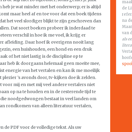
maakt
 heb je wat minder met het onderwerp; er is altijd
de Li
 komt maar heel af en toe voor dat een boek tijdens
refer
na de
at het veel slordiger blijkt te zijn geschreven dan
Maar
allen. Dat soort boeken probeer ik inderdaad te
van 
een verschil in hoe ik me voel, ik krijg er
als e
r afleiding. Daar hoef ik overigens nooit lang
liter
 gezin, een huishouden, een hond en een druk
Verta
k of het niet lastig is de discipline op te
hoofd
aar heb ik doorgaans helemaal geen moeite mee,
spoo
uist energie van het vertalen en kan ik me moeilijk
plezier ’s avonds door, tv-kijken doe ik zelden.
t voor mij en met mij veel andere vertalers niet
an op na te houden en in de resterende tijd te
als die noodgedwongen bestaat in veel landen om
an rondkomen van alleen literatuur vertalen,
de PDF voor de volledige tekst. Als uw