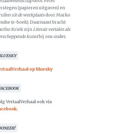
ertaalwetenschap
door Peter
erstegen (papieren uitgaven) en
ullen uit de werkplaats
door Marko
ondse (e-boek). Daarnaast bracht
artho Kriek zijn
Literair vertalen als
erscheppende kunst
bij ons onder.
BLUESKY
ertaalVerhaal op bluesky
FACEBOOK
lg VertaalVerhaal ook via
acebook
.
DONEER!