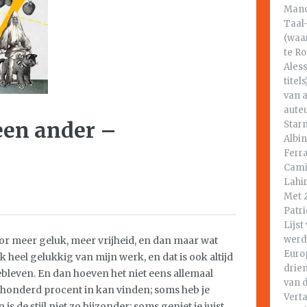
Mano
Taal-
(waa
te Ro
Ales
titel
van a
auteu
 een ander –
Star
Albin
Ferr
Cami
Lahi
Met
Patr
Lijst
werd
r meer geluk, meer vrijheid, en dan maar wat
Euro
 heel gelukkig van mijn werk, en dat is ook altijd
driem
ebleven. En dan hoeven het niet eens allemaal
van d
 honderd procent in kan vinden; soms heb je
Vert
is de stijl niet zo bijzonder; soms geniet je juist