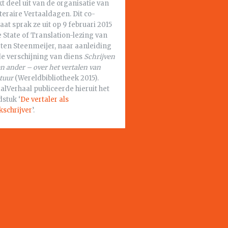
 deel uit van de organisatie van
teraire Vertaaldagen. Dit co-
aat sprak ze uit op 9 februari 2015
 State of Translation-lezing van
ten Steenmeijer, naar aanleiding
de verschijning van diens
Schrijven
en ander – over het vertalen van
atuur
(Wereldbibliotheek 2015).
alVerhaal publiceerde hieruit het
stuk ‘
De vertaler als
kschrijver
’.