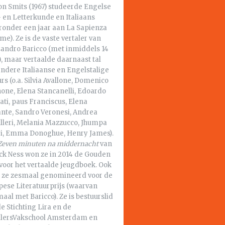
n Smits (1967) studeerde Engelse
 en Letterkunde en Italiaans
ronder een jaar aan La Sapienza
me). Ze is de vaste vertaler van
sandro Baricco (met inmiddels 14
s), maar vertaalde daarnaast tal
ndere Italiaanse en Engelstalige
rs (o.a. Silvia Avallone, Domenico
none, Elena Stancanelli, Edoardo
ati, paus Franciscus, Elena
ante, Sandro Veronesi, Andrea
lleri, Melania Mazzucco, Jhumpa
ri, Emma Donoghue, Henry James).
Zeven minuten na middernacht
van
ick Ness won ze in 2014 de Gouden
 voor het vertaalde jeugdboek. Ook
 ze zesmaal genomineerd voor de
pese Literatuurprijs (waarvan
aal met Baricco). Ze is bestuurslid
e Stichting Lira en de
alersVakschool Amsterdam en