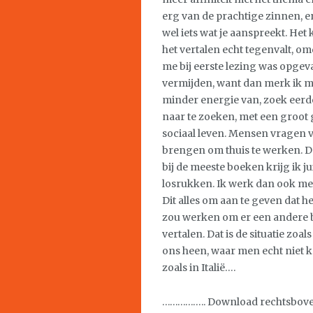
erg van de prachtige zinnen, en
wel iets wat je aanspreekt. Het
het vertalen echt tegenvalt, omd
me bij eerste lezing was opgev
vermijden, want dan merk ik met
minder energie van, zoek eerde
naar te zoeken, met een groot
sociaal leven. Mensen vragen vaa
brengen om thuis te werken. D
bij de meeste boeken krijg ik j
losrukken. Ik werk dan ook met 
Dit alles om aan te geven dat he
zou werken om er een andere ba
vertalen. Dat is de situatie zo
ons heen, waar men echt niet k
zoals in Italië….
…………….. Download rechtsboven 