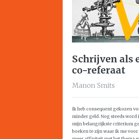
Schrijven als
co-referaat
Manon Smits
Ik heb consequent gekozen voo
minder geld. Nog steeds word ik
mijn belangrijkste criterium g
boeken te zijn waar ik me voor
meer affiniteit met het thema en 