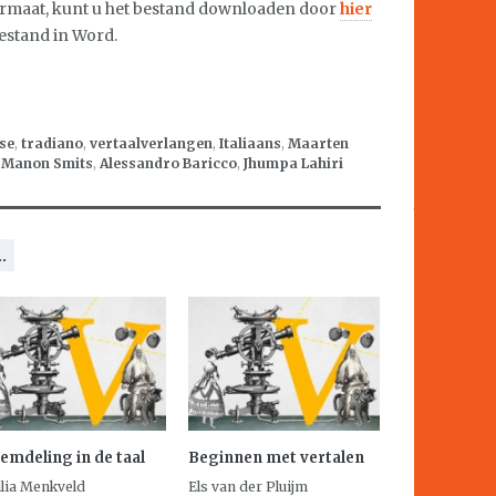
ormaat, kunt u het bestand downloaden door
hier
bestand in Word.
se
,
tradiano
,
vertaalverlangen
,
Italiaans
,
Maarten
,
Manon Smits
,
Alessandro Baricco
,
Jhumpa Lahiri
.
emdeling in de taal
Beginnen met vertalen
lia Menkveld
Els van der Pluijm