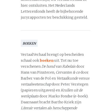
hier ontsluiten. Het Nederlands
Letterenfonds heeft de bijbehorende
juryrapporten ter beschikking gesteld.
BOEKEN
VertaalVerhaal brengt op bescheiden
schaal ook
boeken
uit. Tot nu toe
verschenen
De hond van Rabelais
door
Hans van Pinxteren,
Cervantes & co
door
Barber van de Pol en
Vertaalkunde versus
vertaalwetenschap
door Peter Verstegen
(papieren uitgaven) en
Krullen uit de
werkplaats
door Marko Fondse (e-boek).
Daarnaast bracht Bartho Kriek zijn
Literair vertalen als herscheppende