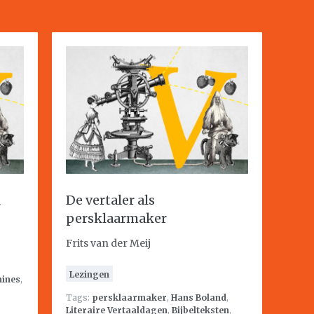
l
De vertaler als
persklaarmaker
Frits van der Meij
Lezingen
hines
,
Tags:
persklaarmaker
,
Hans Boland
,
Literaire Vertaaldagen
,
Bijbelteksten
,