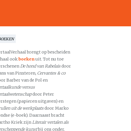
BOEKEN
ertaalVerhaal brengt op bescheiden
chaal ook
boeken
uit. Tot nu toe
erschenen
De hond van Rabelais
door
ans van Pinxteren,
Cervantes & co
oor Barber van de Pol en
rtaalkunde versus
ertaalwetenschap
door Peter
erstegen (papieren uitgaven) en
ullen uit de werkplaats
door Marko
ondse (e-boek). Daarnaast bracht
artho Kriek zijn
Literair vertalen als
erscheppende kunst
bij ons onder.