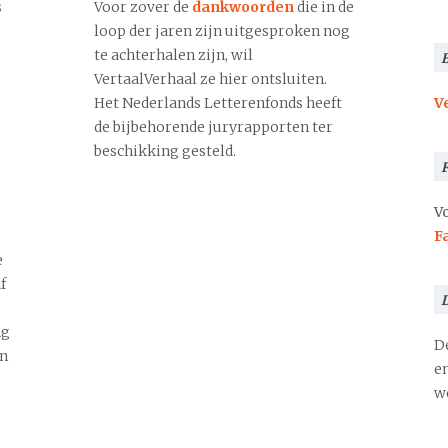
s
Voor zover de
dankwoorden
die in de
loop der jaren zijn uitgesproken nog
te achterhalen zijn, wil
VertaalVerhaal ze hier ontsluiten.
Het Nederlands Letterenfonds heeft
V
de bijbehorende juryrapporten ter
beschikking gesteld.
Vo
F
e
f
ng
D
en
en
we