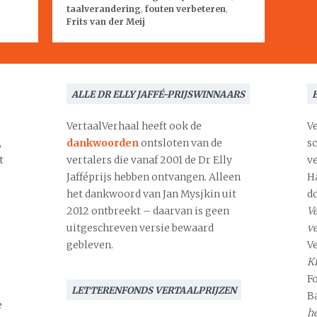
taalverandering
,
fouten verbeteren
,
Frits van der Meij
ALLE DR ELLY JAFFÉ-PRIJSWINNAARS
VertaalVerhaal heeft ook de
V
,
dankwoorden
ontsloten van de
s
t
vertalers die vanaf 2001 de Dr Elly
v
Jafféprijs hebben ontvangen. Alleen
H
het dankwoord van Jan Mysjkin uit
d
2012 ontbreekt – daarvan is geen
Ve
uitgeschreven versie bewaard
v
gebleven.
V
Kr
F
LETTERENFONDS VERTAALPRIJZEN
B
e
h