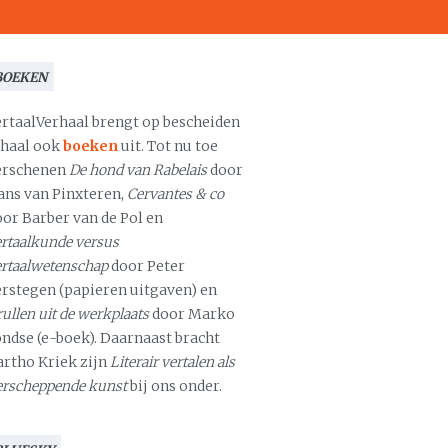
BOEKEN
ertaalVerhaal brengt op bescheiden
chaal ook
boeken
uit. Tot nu toe
erschenen
De hond van Rabelais
door
ans van Pinxteren,
Cervantes & co
oor Barber van de Pol en
rtaalkunde versus
ertaalwetenschap
door Peter
erstegen (papieren uitgaven) en
ullen uit de werkplaats
door Marko
ondse (e-boek). Daarnaast bracht
artho Kriek zijn
Literair vertalen als
erscheppende kunst
bij ons onder.