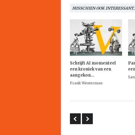
MISSCHIEN OOK INTERESSANT..
Schrijft AI momenteel
Pas
een kroniek van een
een
aangekon...
San
Frank Westerman