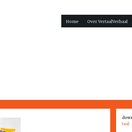
Home
Over VertaalVerhaal
down
taal