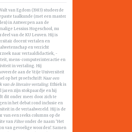
Walt van Egdom (1983) studeerde
epaste taalkunde (met een master
alen) in Antwerpen aan de
malige Lessius Hogeschool, nu
deel van de KU Leuven. Hij is
rsitair docent vertalen en
aalwetenschap en verricht
zoek naar vertaaldidactiek, -
iteit, mens-computerinteractie en
iviteit in vertaling. Hij
oveerde aan de Vrije Universiteit
el op het proefschrift
Naar een
k van de literaire vertaling
. Ethiek is
l jaren zijn stokpaardje en hij
dt dit onder meer door zich te
en in het debat rond inclusie en
siteit in de vertaalwereld. Hij is de
ur van een reeks columns op de
ite van
Filter
onder de naam ‘Het
con van gevoelige woorden’. Samen