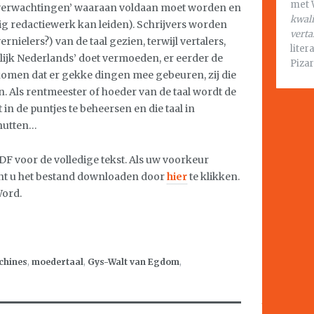
met 
 ‘verwachtingen’ waaraan voldaan moet worden en
kwali
rig redactiewerk kan leiden). Schrijvers worden
verta
rnielers?) van de taal gezien, terwijl vertalers,
liter
elijk Nederlands’ doet vermoeden, er eerder de
Pizar
rkomen dat er gekke dingen mee gebeuren, zij die
n. Als rentmeester of hoeder van de taal wordt de
t in de puntjes te beheersen en die taal in
enutten…
F voor de volledige tekst. Als uw voorkeur
nt u het bestand downloaden door
hier
te klikken.
Word.
chines
,
moedertaal
,
Gys-Walt van Egdom
,