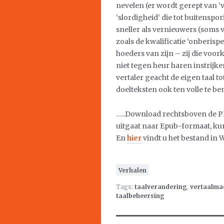
nevelen (er wordt gerept van
‘slordigheid’ die tot buitenspo
sneller als vernieuwers (soms ve
zoals de kwalificatie ‘onberisp
hoeders van zijn – zij die voo
niet tegen heur haren instrijke
vertaler geacht de eigen taal to
doelteksten ook ten volle te b
…..Download rechtsboven de PD
uitgaat naar Epub-formaat, ku
En
hier
vindt u het bestand in 
Verhalen
Tags:
taalverandering
,
vertaalma
taalbeheersing