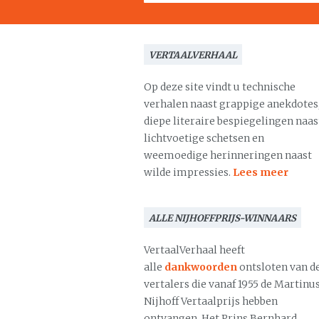
VERTAALVERHAAL
Op deze site vindt u technische
verhalen naast grappige anekdotes
diepe literaire bespiegelingen naas
lichtvoetige schetsen en
weemoedige herinneringen naast
wilde impressies.
Lees meer
ALLE NIJHOFFPRIJS-WINNAARS
VertaalVerhaal heeft
alle
dankwoorden
ontsloten van d
vertalers die vanaf 1955 de Martinu
Nijhoff Vertaalprijs hebben
ontvangen. Het Prins Bernhard