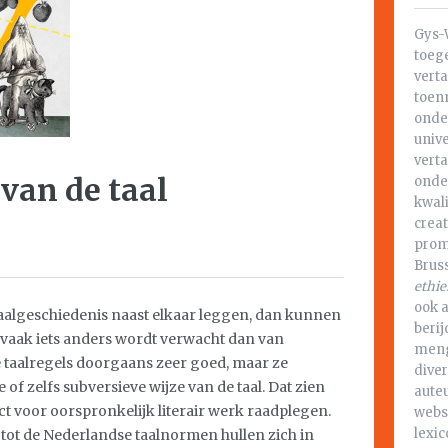
Gys-
toeg
vert
toen
onder
unive
vert
van de taal
onder
kwal
creat
prom
Bruss
ethie
ook a
rtaalgeschiedenis naast elkaar leggen, dan kunnen
berij
s vaak iets anders wordt verwacht dan van
meng
e taalregels doorgaans zeer goed, maar ze
diver
 of zelfs subversieve wijze van de taal. Dat zien
aute
t voor oorspronkelijk literair werk raadplegen.
webs
lexi
tot de Nederlandse taalnormen hullen zich in