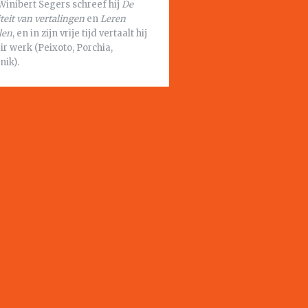
Winibert Segers schreef hij
De
teit van vertalingen
en
Leren
len
, en in zijn vrije tijd vertaalt hij
air werk (Peixoto, Porchia,
nik).