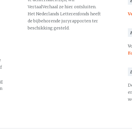
VertaalVerhaal ze hier ontsluiten.
Het Nederlands Letterenfonds heeft
V
de bijbehorende juryrapporten ter
beschikking gesteld.
Vo
F
e
f
ng
D
en
en
we