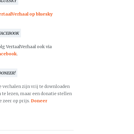
BLUESKY
ertaalVerhaal op bluesky
FACEBOOK
lg VertaalVerhaal ook via
acebook
.
DONEER!
e verhalen zijn vrij te downloaden
 te lezen, maar een donatie stellen
 zeer op prijs.
Doneer