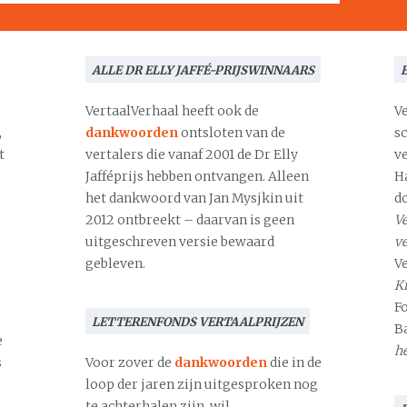
ALLE DR ELLY JAFFÉ-PRIJSWINNAARS
VertaalVerhaal heeft ook de
V
,
dankwoorden
ontsloten van de
s
t
vertalers die vanaf 2001 de Dr Elly
v
Jafféprijs hebben ontvangen. Alleen
H
het dankwoord van Jan Mysjkin uit
d
2012 ontbreekt – daarvan is geen
Ve
uitgeschreven versie bewaard
v
gebleven.
V
Kr
F
LETTERENFONDS VERTAALPRIJZEN
B
e
h
s
Voor zover de
dankwoorden
die in de
loop der jaren zijn uitgesproken nog
te achterhalen zijn, wil