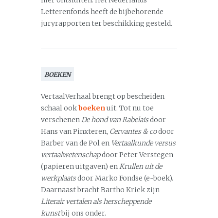
hier ontsluiten. Het Nederlands
Letterenfonds heeft de bijbehorende
juryrapporten ter beschikking gesteld.
BOEKEN
VertaalVerhaal brengt op bescheiden
schaal ook
boeken
uit. Tot nu toe
verschenen
De hond van Rabelais
door
Hans van Pinxteren,
Cervantes & co
door
Barber van de Pol en
Vertaalkunde versus
vertaalwetenschap
door Peter Verstegen
(papieren uitgaven) en
Krullen uit de
werkplaats
door Marko Fondse (e-boek).
Daarnaast bracht Bartho Kriek zijn
Literair vertalen als herscheppende
kunst
bij ons onder.