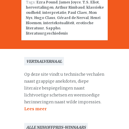
Tags:
Ezra Pound
,
James Joyce
,
T.S. Eliot
,
hervertalingen
,
Arthur Rimbaud
,
klassieke
oudheid
,
interpretatie
,
Paul Claes
,
Mon
Nys
,
Hugo Claus
,
Gérard de Nerval
,
Henri
Bloemen
,
intertekstualiteit
,
erotische
literatuur
,
Sappho
,
literatuurgeschiedenis
VERTAALVERHAAL
Op deze site vindt u technische verhalen
naast grappige anekdotes, diepe
literaire bespiegelingen naast
lichtvoetige schetsen en weemoedige
herinneringen naast wilde impressies.
Lees meer
ALLE NIJHOFFPRIJS-WINNAARS