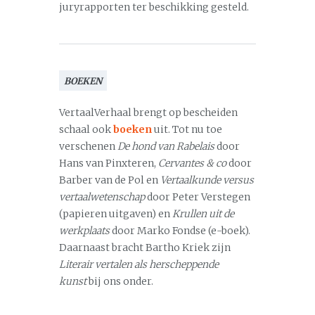
juryrapporten ter beschikking gesteld.
BOEKEN
VertaalVerhaal brengt op bescheiden
schaal ook
boeken
uit. Tot nu toe
verschenen
De hond van Rabelais
door
Hans van Pinxteren,
Cervantes & co
door
Barber van de Pol en
Vertaalkunde versus
vertaalwetenschap
door Peter Verstegen
(papieren uitgaven) en
Krullen uit de
werkplaats
door Marko Fondse (e-boek).
Daarnaast bracht Bartho Kriek zijn
Literair vertalen als herscheppende
kunst
bij ons onder.