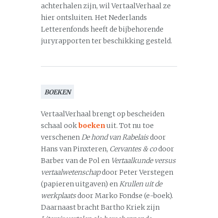
achterhalen zijn, wil VertaalVerhaal ze
hier ontsluiten. Het Nederlands
Letterenfonds heeft de bijbehorende
juryrapporten ter beschikking gesteld.
BOEKEN
VertaalVerhaal brengt op bescheiden
schaal ook
boeken
uit. Tot nu toe
verschenen
De hond van Rabelais
door
Hans van Pinxteren,
Cervantes & co
door
Barber van de Pol en
Vertaalkunde versus
vertaalwetenschap
door Peter Verstegen
(papieren uitgaven) en
Krullen uit de
werkplaats
door Marko Fondse (e-boek).
Daarnaast bracht Bartho Kriek zijn