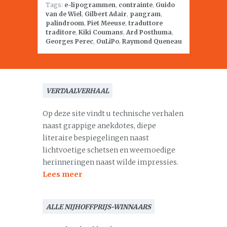
Tags:
e-lipogrammen
,
contrainte
,
Guido
van de Wiel
,
Gilbert Adair
,
pangram
,
palindroom
,
Piet Meeuse
,
traduttore
traditore
,
Kiki Coumans
,
Ard Posthuma
,
Georges Perec
,
OuLiPo
,
Raymond Queneau
VERTAALVERHAAL
Op deze site vindt u technische verhalen
naast grappige anekdotes, diepe
literaire bespiegelingen naast
lichtvoetige schetsen en weemoedige
herinneringen naast wilde impressies.
Lees meer
ALLE NIJHOFFPRIJS-WINNAARS