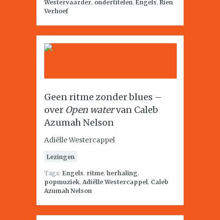
Westervaarder
,
ondertitelen
,
Engels
,
Rien
Verhoef
Geen ritme zonder blues –
over
Open water
van Caleb
Azumah Nelson
Adiëlle Westercappel
Lezingen
Tags:
Engels
,
ritme
,
herhaling
,
popmuziek
,
Adiëlle Westercappel
,
Caleb
Azumah Nelson