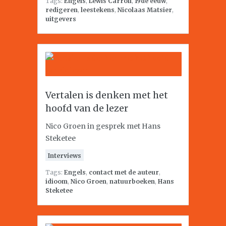
Tags:
Engels
,
Lewis Carroll
,
19de eeuw
,
redigeren
,
leestekens
,
Nicolaas Matsier
,
uitgevers
Vertalen is denken met het
hoofd van de lezer
Nico Groen in gesprek met Hans
Steketee
Interviews
Tags:
Engels
,
contact met de auteur
,
idioom
,
Nico Groen
,
natuurboeken
,
Hans
Steketee