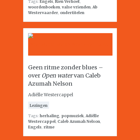
Tags:
Engels
,
Rien Verhoef
,
woordenboeken
,
valse vrienden
,
Ab
Westervaarder
,
ondertitelen
Geen ritme zonder blues –
over
Open water
van Caleb
Azumah Nelson
Adiëlle Westercappel
Lezingen
Tags:
herhaling
,
popmuziek
,
Adiëlle
Westercappel
,
Caleb Azumah Nelson
,
Engels
,
ritme