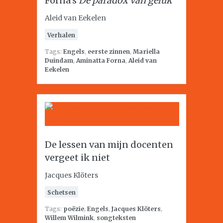
Forna’s
De paradox van geluk
Aleid van Eekelen
Verhalen
Tags:
Engels
,
eerste zinnen
,
Mariella
Duindam
,
Aminatta Forna
,
Aleid van
Eekelen
De lessen van mijn docenten
vergeet ik niet
Jacques Klöters
Schetsen
Tags:
poëzie
,
Engels
,
Jacques Klöters
,
Willem Wilmink
,
songteksten