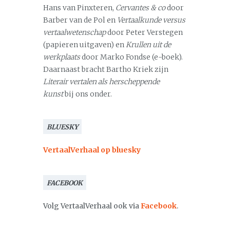
Hans van Pinxteren,
Cervantes & co
door
Barber van de Pol en
Vertaalkunde versus
vertaalwetenschap
door Peter Verstegen
(papieren uitgaven) en
Krullen uit de
werkplaats
door Marko Fondse (e-boek).
Daarnaast bracht Bartho Kriek zijn
Literair vertalen als herscheppende
kunst
bij ons onder.
BLUESKY
VertaalVerhaal op bluesky
FACEBOOK
Volg VertaalVerhaal ook via
Facebook
.