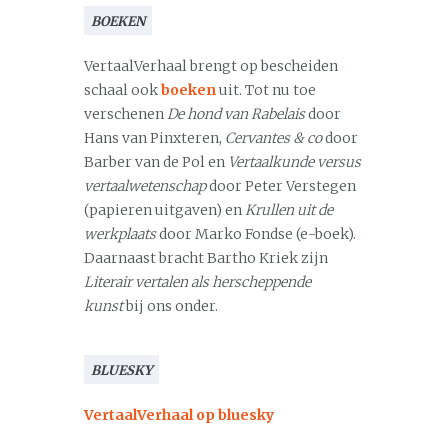
BOEKEN
VertaalVerhaal brengt op bescheiden
schaal ook
boeken
uit. Tot nu toe
verschenen
De hond van Rabelais
door
Hans van Pinxteren,
Cervantes & co
door
Barber van de Pol en
Vertaalkunde versus
vertaalwetenschap
door Peter Verstegen
(papieren uitgaven) en
Krullen uit de
werkplaats
door Marko Fondse (e-boek).
Daarnaast bracht Bartho Kriek zijn
Literair vertalen als herscheppende
kunst
bij ons onder.
BLUESKY
VertaalVerhaal op bluesky