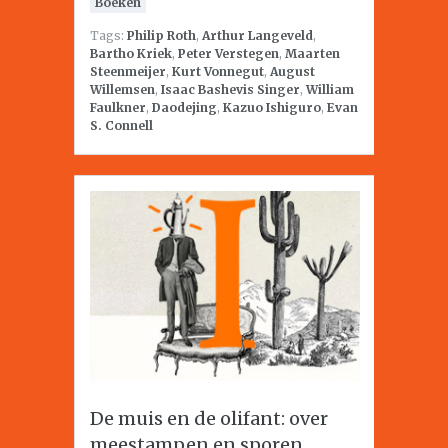
Boeken
Tags:
Philip Roth
,
Arthur Langeveld
,
Bartho Kriek
,
Peter Verstegen
,
Maarten
Steenmeijer
,
Kurt Vonnegut
,
August
Willemsen
,
Isaac Bashevis Singer
,
William
Faulkner
,
Daodejing
,
Kazuo Ishiguro
,
Evan
S. Connell
De muis en de olifant: over
meestampen en sporen