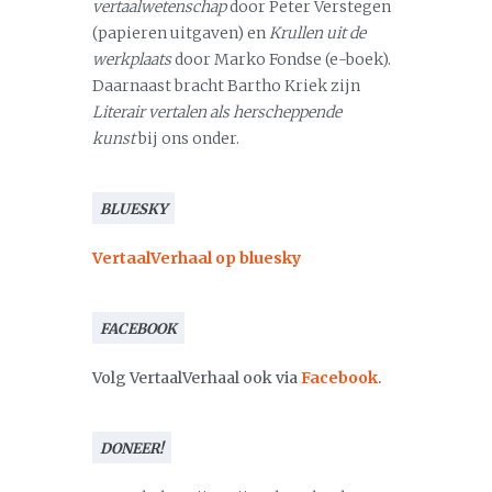
vertaalwetenschap
door Peter Verstegen
(papieren uitgaven) en
Krullen uit de
werkplaats
door Marko Fondse (e-boek).
Daarnaast bracht Bartho Kriek zijn
Literair vertalen als herscheppende
kunst
bij ons onder.
BLUESKY
VertaalVerhaal op bluesky
FACEBOOK
Volg VertaalVerhaal ook via
Facebook
.
DONEER!