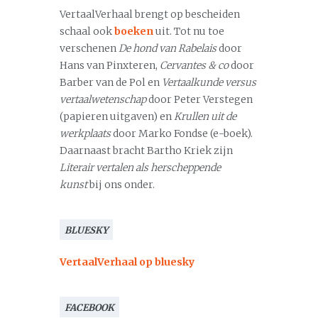
VertaalVerhaal brengt op bescheiden
schaal ook
boeken
uit. Tot nu toe
verschenen
De hond van Rabelais
door
Hans van Pinxteren,
Cervantes & co
door
Barber van de Pol en
Vertaalkunde versus
vertaalwetenschap
door Peter Verstegen
(papieren uitgaven) en
Krullen uit de
werkplaats
door Marko Fondse (e-boek).
Daarnaast bracht Bartho Kriek zijn
Literair vertalen als herscheppende
kunst
bij ons onder.
BLUESKY
VertaalVerhaal op bluesky
FACEBOOK