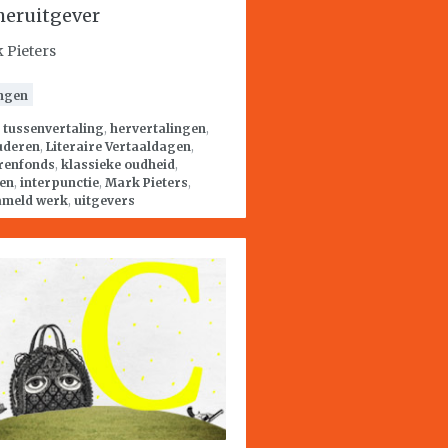
heruitgever
 Pieters
ngen
:
tussenvertaling
,
hervertalingen
,
uderen
,
Literaire Vertaaldagen
,
erenfonds
,
klassieke oudheid
,
ien
,
interpunctie
,
Mark Pieters
,
ameld werk
,
uitgevers