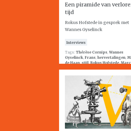
Een piramide van verlor
tijd
Rokus Hofstede in gesprek met
Wannes Gyselinck
Interviews
Tags:
Thérèse Cornips
,
Wannes
Gyselinck
,
Frans
,
hervertalingen
,
M
de Haan
,
stijl
,
Rokus Hofstede
,
Marc
Proust