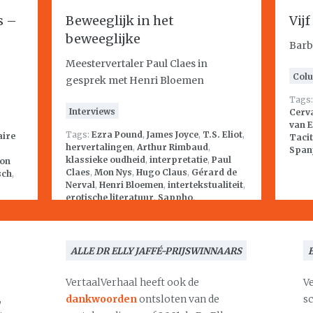
s –
Beweeglijk in het
Vij
beweeglijke
Barb
Meestervertaler Paul Claes in
Col
gesprek met Henri Bloemen
Tags
Interviews
Cerv
van 
Tags:
Ezra Pound
,
James Joyce
,
T.S. Eliot
,
aire
Taci
hervertalingen
,
Arthur Rimbaud
,
Span
klassieke oudheid
,
interpretatie
,
Paul
on
Claes
,
Mon Nys
,
Hugo Claus
,
Gérard de
sch
,
Nerval
,
Henri Bloemen
,
intertekstualiteit
,
erotische literatuur
,
Sappho
,
literatuurgeschiedenis
ALLE DR ELLY JAFFÉ-PRIJSWINNAARS
VertaalVerhaal heeft ook de
V
,
dankwoorden
ontsloten van de
s