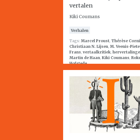
vertalen
Kiki Coumans
Verhalen
Tags:
Marcel Proust
,
Thérèse Corn
Christiaan N. Lijsen
,
M. Veenis-Piet
Frans
,
vertaalkritiek
,
hervertaling
Martin de Haan
,
Kiki Coumans
,
Rok
Hofstede