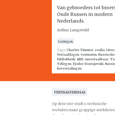
Van gebroeders tot broer
Oude Russen in modern
Nederlands
Arthur Langeveld
Lezingen
Tags:
Charles Timmer
,
realia
,
Liter
Vertaaldagen
,
voetnoten
,
Russische
bibliotheek
,
ABN
,
onvertaalbaar
,
To
Tellegen
,
Fjodor Dostojevski
,
Russi
hervertalingen
VERTAALVERHAAL
Op deze site vindt u technische
verhalen naast grappige anekdotes