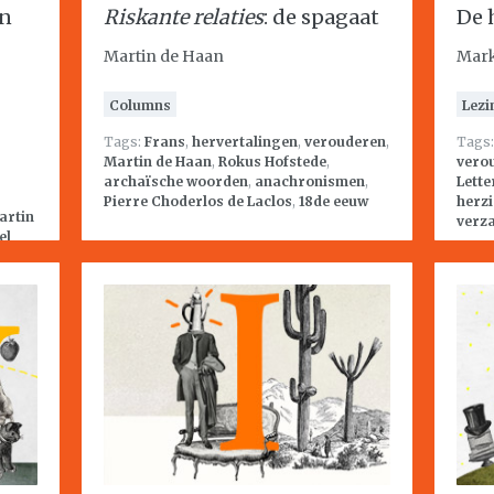
en
Riskante relaties
: de spagaat
De 
Martin de Haan
Mark
Columns
Lezi
Tags:
Frans
,
hervertalingen
,
verouderen
,
Tags
Martin de Haan
,
Rokus Hofstede
,
vero
archaïsche woorden
,
anachronismen
,
Lett
Pierre Choderlos de Laclos
,
18de eeuw
herz
artin
verz
el