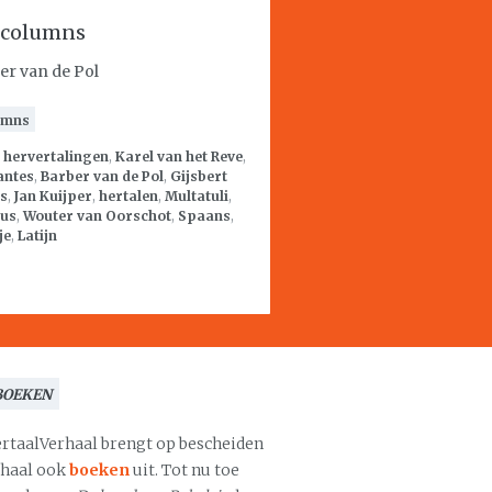
f columns
er van de Pol
umns
:
hervertalingen
,
Karel van het Reve
,
antes
,
Barber van de Pol
,
Gijsbert
Es
,
Jan Kuijper
,
hertalen
,
Multatuli
,
tus
,
Wouter van Oorschot
,
Spaans
,
je
,
Latijn
BOEKEN
ertaalVerhaal brengt op bescheiden
chaal ook
boeken
uit. Tot nu toe