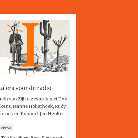
talers voor de radio
eth van Zijl in gesprek met Ton
jkens, Jeanne Holierhoek, Rudy
broek en Robbert-Jan Henkes
rviews
:
Ton Naaijkens
,
Rudy Kousbroek
,