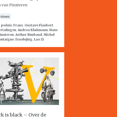
 van Pinxteren
rviews
:
poëzie
,
Frans
,
Gustave Flaubert
,
ertalingen
,
Andrea Kluitmann
,
Hans
inxteren
,
Arthur Rimbaud
,
Michel
ontaigne
,
Daodejing
,
Lao Zi
ck is black – Over de