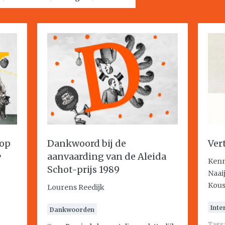
 op
Dankwoord bij de
Ver
aanvaarding van de Aleida
Kenn
Schot-prijs 1989
Naai
Kous
Lourens Reedijk
Inte
Dankwoorden
Tags