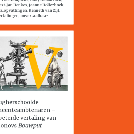
ert-Jan Henkes
,
Jeanne Holierhoek
,
aalopvattingen
,
Kenneth van Zijl
,
ertalingen
,
onvertaalbaar
ugherschoolde
eenteambtenaren –
beterde vertaling van
tonovs
Bouwput