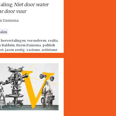
taling
Niet door water
r door vuur
m Damsma
alen
:
hervertalingen
,
verouderen
,
realia
,
s Baldwin
,
Harm Damsma
,
politiek
ect
,
jaren zestig
,
racisme
,
activisme