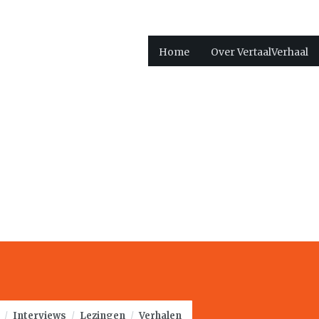
Home
Over VertaalVerhaal
/
Interviews
/
Lezingen
/
Verhalen