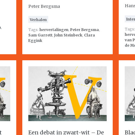
Hans
Peter Bergsma
Inte
Verhalen
a
,
Tags
Tags:
hervertalingen
,
Peter Bergsma
,
herv
Sam Garrett
,
John Steinbeck
,
Clara
van P
Eggink
de M
t
Een debat in zwart-wit – De
Bla