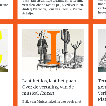
Tags:
Russisch
,
hervertalingen
,
letterlijk
Robb
Irene
vertalen
,
Aleida Schot-prijs
,
vrij vertalen
,
vert
Andrej Platonov
,
Lourens Reedijk
,
Viktor
herv
Astafjev
n
Laat het los, laat het gaan –
Ter
Over de vertaling van de
gem
musical
Frozen
Ver
Pla
Erik van Muiswinkel in gesprek met