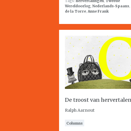
Tags:
hervertalingen
,
Tweede
Wereldoorlog
,
Nederlands-Spaans
,
de la Torre
,
Anne Frank
De troost van hervertale
Ralph Aarnout
Columns