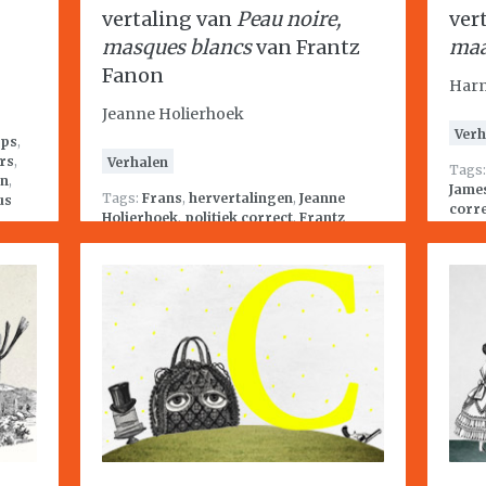
vertaling van
Peau noire,
ver
masques blancs
van Frantz
maa
Fanon
Har
Jeanne Holierhoek
Verh
ips
,
ers
,
Verhalen
Tags
en
,
Jame
Tags:
Frans
,
hervertalingen
,
Jeanne
us
corr
Holierhoek
,
politiek correct
,
Frantz
Fanon
,
racisme
,
activisme