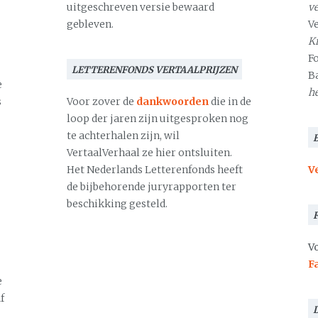
uitgeschreven versie bewaard
v
gebleven.
V
Kr
F
LETTERENFONDS VERTAALPRIJZEN
B
e
h
s
Voor zover de
dankwoorden
die in de
loop der jaren zijn uitgesproken nog
te achterhalen zijn, wil
VertaalVerhaal ze hier ontsluiten.
Het Nederlands Letterenfonds heeft
V
de bijbehorende juryrapporten ter
beschikking gesteld.
Vo
F
e
f