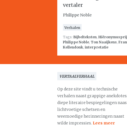
vertaler
Philippe Noble
Verhalen
Tags:
Bijbelteksten
,
Hiëronymusprij
Philippe Noble
,
Ton Naaijkens
,
Fran
Kellendonk
,
interpretatie
VERTAALVERHAAL
Op deze site vindt u technische
verhalen naast grappige anekdotes
diepe literaire bespiegelingen naas
lichtvoetige schetsen en
weemoedige herinneringen naast
wilde impressies.
Lees meer