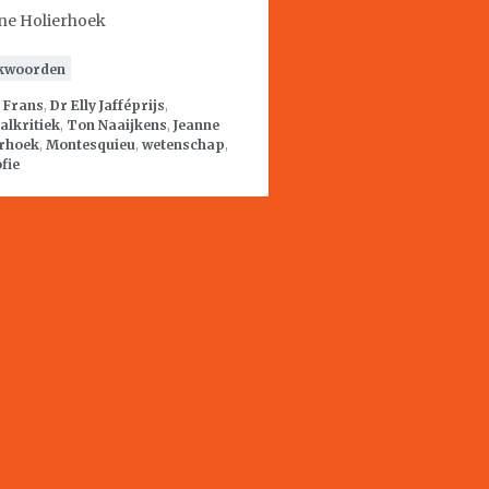
ne Holierhoek
kwoorden
:
Frans
,
Dr Elly Jafféprijs
,
alkritiek
,
Ton Naaijkens
,
Jeanne
erhoek
,
Montesquieu
,
wetenschap
,
ofie