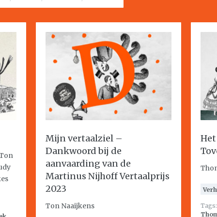
Mijn vertaalziel –
Het
Dankwoord bij de
Tov
 Ton
aanvaarding van de
Rudy
Thom
Martinus Nijhoff Vertaalprijs
kes
2023
Verh
Ton Naaijkens
Tags
Thom
ek
,