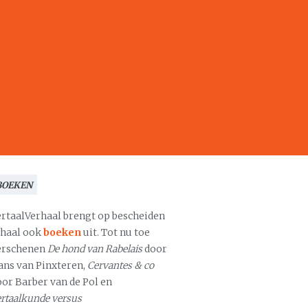
BOEKEN
ertaalVerhaal brengt op bescheiden
chaal ook
boeken
uit. Tot nu toe
erschenen
De hond van Rabelais
door
ans van Pinxteren,
Cervantes & co
oor Barber van de Pol en
rtaalkunde versus