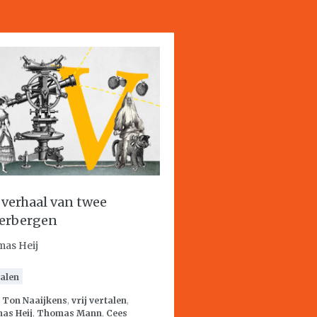
 verhaal van twee
erbergen
as Heij
alen
:
Ton Naaijkens
,
vrij vertalen
,
as Heij
,
Thomas Mann
,
Cees