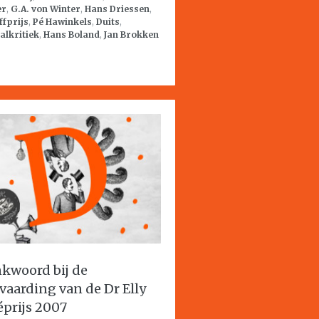
er
,
G.A. von Winter
,
Hans Driessen
,
ffprijs
,
Pé Hawinkels
,
Duits
,
alkritiek
,
Hans Boland
,
Jan Brokken
kwoord bij de
vaarding van de Dr Elly
féprijs 2007