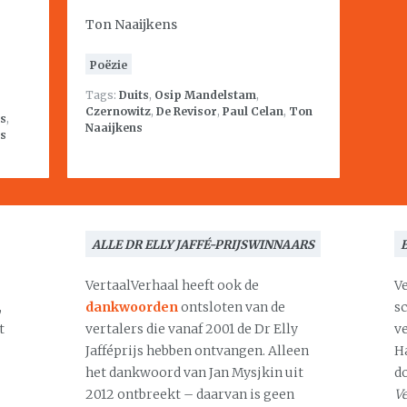
Ton Naaijkens
Poëzie
Tags:
Duits
,
Osip Mandelstam
,
Czernowitz
,
De Revisor
,
Paul Celan
,
Ton
s
,
Naaijkens
s
ALLE DR ELLY JAFFÉ-PRIJSWINNAARS
VertaalVerhaal heeft ook de
V
,
dankwoorden
ontsloten van de
s
t
vertalers die vanaf 2001 de Dr Elly
v
Jafféprijs hebben ontvangen. Alleen
H
het dankwoord van Jan Mysjkin uit
d
2012 ontbreekt – daarvan is geen
Ve