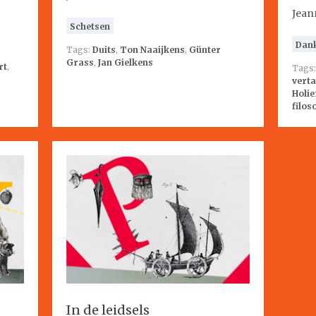
Jean
Schetsen
Dan
Tags:
Duits
,
Ton Naaijkens
,
Günter
Grass
,
Jan Gielkens
rt
,
Tags
verta
Holi
filos
In de leidsels