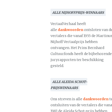
ALLE NIJHOFFPRIJS-WINNAARS
VertaalVerhaal heeft
alle
dankwoorden
ontsloten van d
vertalers die vanaf 1955 de Martinu
Nijhoff Vertaalprijs hebben
ontvangen. Het Prins Bernhard
Cultuurfonds heeft de bijbehorende
juryrapporten ter beschikking
gesteld.
ALLE ALEIDA SCHOT-
PRIJSWINNAARS
Ons streven is alle
dankwoorden
t
ontsluiten van de vertalers die vana
1981 de Aleida Schot-prijs hebben