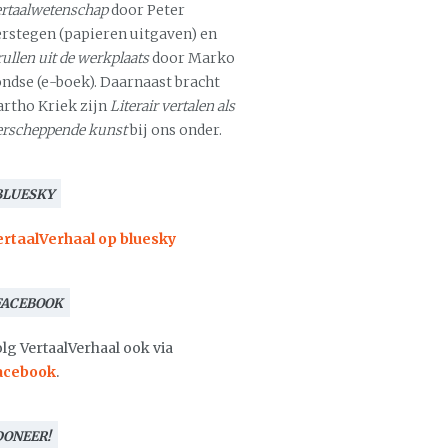
ertaalwetenschap
door Peter
erstegen (papieren uitgaven) en
ullen uit de werkplaats
door Marko
ondse (e-boek). Daarnaast bracht
artho Kriek zijn
Literair vertalen als
erscheppende kunst
bij ons onder.
BLUESKY
ertaalVerhaal op bluesky
FACEBOOK
lg VertaalVerhaal ook via
acebook
.
DONEER!