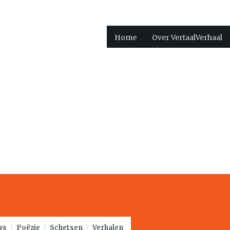
Home
Over VertaalVerhaal
ws
/
Poëzie
/
Schetsen
/
Verhalen