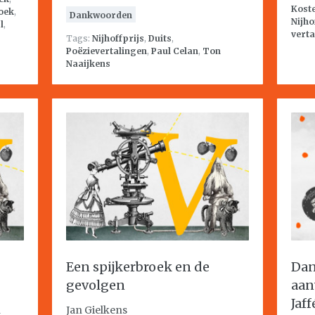
Kost
oek
,
Dankwoorden
Nijho
l
,
verta
Tags:
Nijhoffprijs
,
Duits
,
Poëzievertalingen
,
Paul Celan
,
Ton
Naaijkens
Een spijkerbroek en de
Dan
gevolgen
aan
Jaf
n
Jan Gielkens