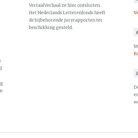
VertaalVerhaal ze hier ontsluiten.
Het Nederlands Letterenfonds heeft
V
de bijbehorende juryrapporten ter
beschikking gesteld.
Vo
F
e
f
ng
D
en
en
we