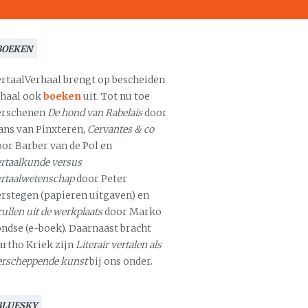
BOEKEN
ertaalVerhaal brengt op bescheiden
chaal ook
boeken
uit. Tot nu toe
erschenen
De hond van Rabelais
door
ans van Pinxteren,
Cervantes & co
oor Barber van de Pol en
rtaalkunde versus
ertaalwetenschap
door Peter
erstegen (papieren uitgaven) en
ullen uit de werkplaats
door Marko
ondse (e-boek). Daarnaast bracht
artho Kriek zijn
Literair vertalen als
erscheppende kunst
bij ons onder.
BLUESKY