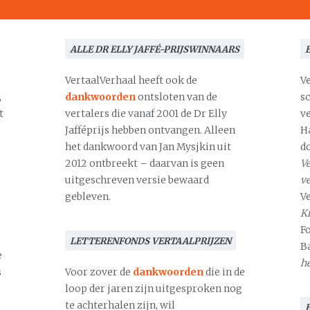
ALLE DR ELLY JAFFÉ-PRIJSWINNAARS
VertaalVerhaal heeft ook de
V
,
dankwoorden
ontsloten van de
s
t
vertalers die vanaf 2001 de Dr Elly
v
Jafféprijs hebben ontvangen. Alleen
H
het dankwoord van Jan Mysjkin uit
d
2012 ontbreekt – daarvan is geen
Ve
uitgeschreven versie bewaard
v
gebleven.
V
Kr
F
LETTERENFONDS VERTAALPRIJZEN
B
e
h
s
Voor zover de
dankwoorden
die in de
loop der jaren zijn uitgesproken nog
te achterhalen zijn, wil