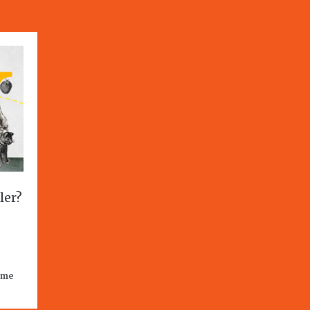
ler?
mme