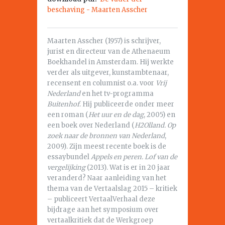
beschaving - Maarten Asscher
Maarten Asscher (1957) is schrijver,
jurist en directeur van de Athenaeum
Boekhandel in Amsterdam. Hij werkte
verder als uitgever, kunstambtenaar,
recensent en columnist o.a. voor
Vrij
Nederland
en het tv-programma
Buitenhof
. Hij publiceerde onder meer
een roman (
Het uur en de dag
, 2005) en
een boek over Nederland (
H2Olland. Op
zoek naar de bronnen van Nederland
,
2009). Zijn meest recente boek is de
essaybundel
Appels en peren. Lof van de
vergelijking
(2013). Wat is er in 20 jaar
veranderd? Naar aanleiding van het
thema van de Vertaalslag 2015 – kritiek
– publiceert VertaalVerhaal deze
bijdrage aan het symposium over
vertaalkritiek dat de Werkgroep