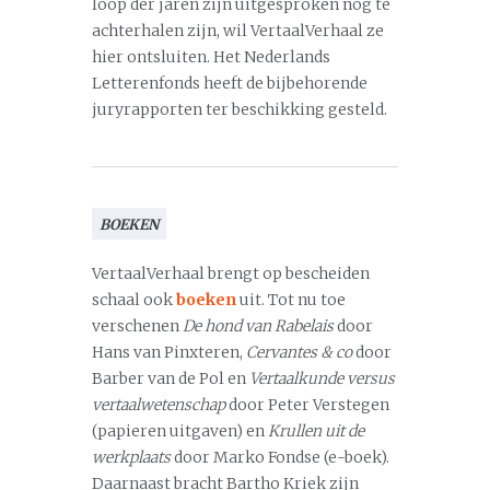
loop der jaren zijn uitgesproken nog te
achterhalen zijn, wil VertaalVerhaal ze
hier ontsluiten. Het Nederlands
Letterenfonds heeft de bijbehorende
juryrapporten ter beschikking gesteld.
BOEKEN
VertaalVerhaal brengt op bescheiden
schaal ook
boeken
uit. Tot nu toe
verschenen
De hond van Rabelais
door
Hans van Pinxteren,
Cervantes & co
door
Barber van de Pol en
Vertaalkunde versus
vertaalwetenschap
door Peter Verstegen
(papieren uitgaven) en
Krullen uit de
werkplaats
door Marko Fondse (e-boek).
Daarnaast bracht Bartho Kriek zijn