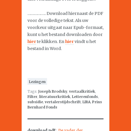
…………….. Download hiernaast de PDF
voor de volledige tekst. Als uw
voorkeur uitgaat naar Epub-formaat,
kunt u het bestand downloaden door
hier
te klikken. En
hier
vindt u het
bestand in Word.
Lezingen
Tags:
Joseph Brodsky
,
vertaalkritiek
,
Filter
,
literatuurkritiek
,
Letterenfonds
,
subsidie
,
vertalerstijdschrift
,
LIRA
,
Prins
Bernhard Fonds
download pdf:
De vader der