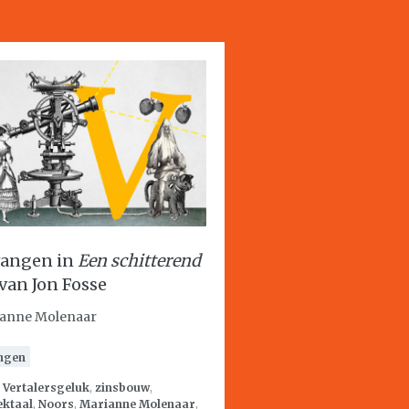
angen in
Een schitterend
van Jon Fosse
anne Molenaar
ngen
:
Vertalersgeluk
,
zinsbouw
,
ektaal
,
Noors
,
Marianne Molenaar
,