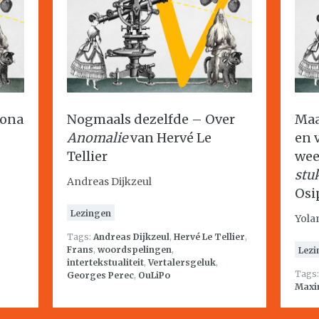
rona
Nogmaals dezelfde – Over
Maa
Anomalie
van Hervé Le
en 
Tellier
wee
stuk
Andreas Dijkzeul
Osi
Lezingen
Yola
Tags:
Andreas Dijkzeul
,
Hervé Le Tellier
,
Frans
,
woordspelingen
,
Lezi
intertekstualiteit
,
Vertalersgeluk
,
Tags
Georges Perec
,
OuLiPo
Maxi