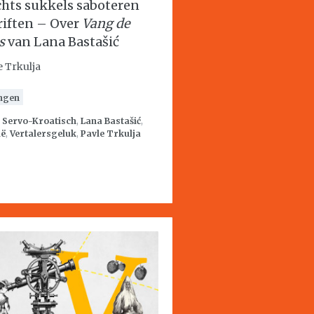
chts sukkels saboteren
riften – Over
Vang de
s
van Lana Bastašić
e Trkulja
ngen
:
Servo-Kroatisch
,
Lana Bastašić
,
ië
,
Vertalersgeluk
,
Pavle Trkulja