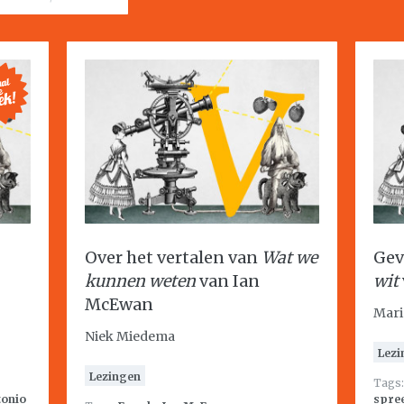
Over het vertalen van
Wat we
Gev
kunnen weten
van Ian
wit
McEwan
Mari
Niek Miedema
Lezi
Lezingen
Tags
tonio
spre