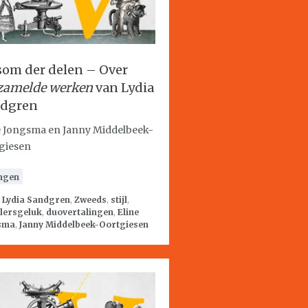
som der delen – Over
zamelde werken
van Lydia
dgren
e Jongsma en Janny Middelbeek-
giesen
ngen
:
Lydia Sandgren
,
Zweeds
,
stijl
,
lersgeluk
,
duovertalingen
,
Eline
sma
,
Janny Middelbeek-Oortgiesen