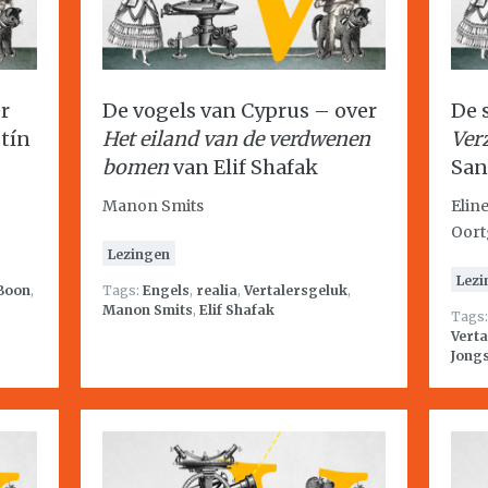
r
De vogels van Cyprus – over
De 
tín
Het eiland van de verdwenen
Ver
bomen
van Elif Shafak
San
Manon Smits
Elin
Oort
Lezingen
Lezi
 Boon
,
Tags:
Engels
,
realia
,
Vertalersgeluk
,
Manon Smits
,
Elif Shafak
Tags
Verta
Jong