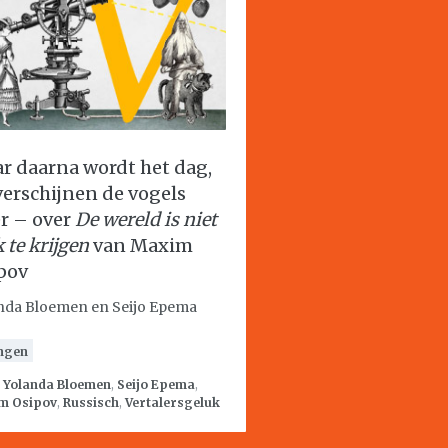
r daarna wordt het dag,
verschijnen de vogels
r – over
De wereld is niet
 te krijgen
van Maxim
pov
nda Bloemen en Seijo Epema
ngen
:
Yolanda Bloemen
,
Seijo Epema
,
m Osipov
,
Russisch
,
Vertalersgeluk