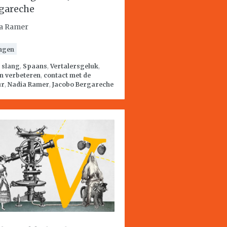
gareche
a Ramer
ngen
:
slang
,
Spaans
,
Vertalersgeluk
,
n verbeteren
,
contact met de
ur
,
Nadia Ramer
,
Jacobo Bergareche