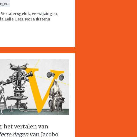
ngen
:
Vertalersgeluk
,
verwijzingen
,
a Lelie
,
Lets
,
Nora Ikstena
r het vertalen van
fecte dagen
van Jacobo