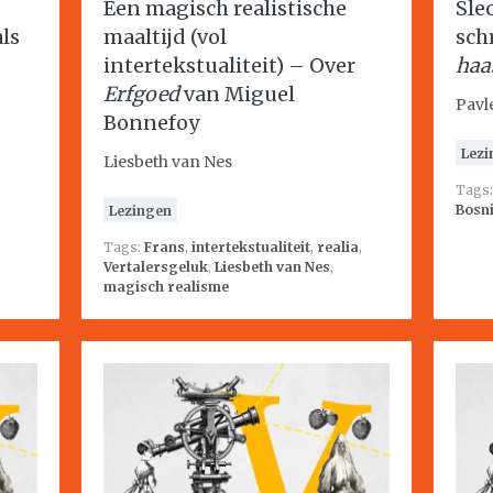
Een magisch realistische
Sle
ls
maaltijd (vol
sch
intertekstualiteit) – Over
haa
Erfgoed
van Miguel
Pavl
Bonnefoy
Lezi
Liesbeth van Nes
Tags
Bosn
Lezingen
Tags:
Frans
,
intertekstualiteit
,
realia
,
Vertalersgeluk
,
Liesbeth van Nes
,
magisch realisme