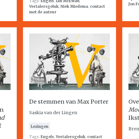
Tags:
Engels
,
Ian McEwan
,
Jon F
Vertalersgeluk
,
Niek Miedema
,
contact
met de auteur
De stemmen van Max Porter
Ove
en
Moe
Saskia van der Lingen
nd
Iks
f
Lezingen
Bren
Tags:
Engels
,
Vertalersgeluk
,
contact