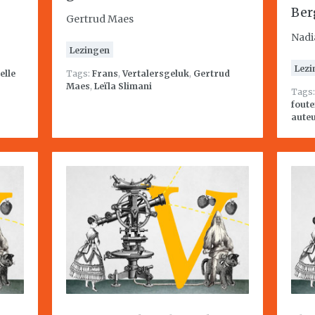
Ber
Gertrud Maes
Nadi
Lezingen
Lezi
Jelle
Tags:
Frans
,
Vertalersgeluk
,
Gertrud
Maes
,
Leïla Slimani
Tags
foute
aute