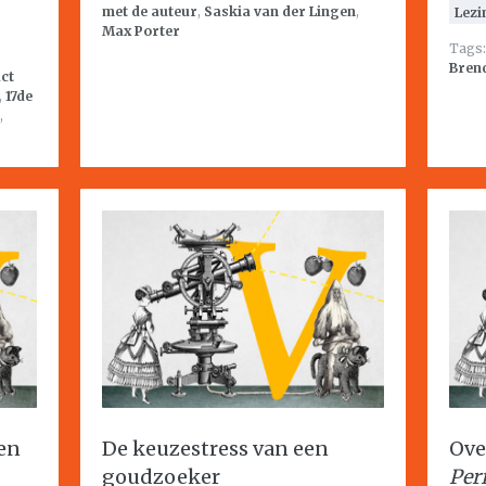
met de auteur
,
Saskia van der Lingen
,
Lezi
Max Porter
Tags
Brend
ct
,
17de
,
en
De keuzestress van een
Ove
goudzoeker
Per