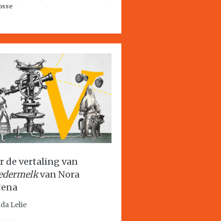
osse
r de vertaling van
dermelk
van Nora
tena
da Lelie