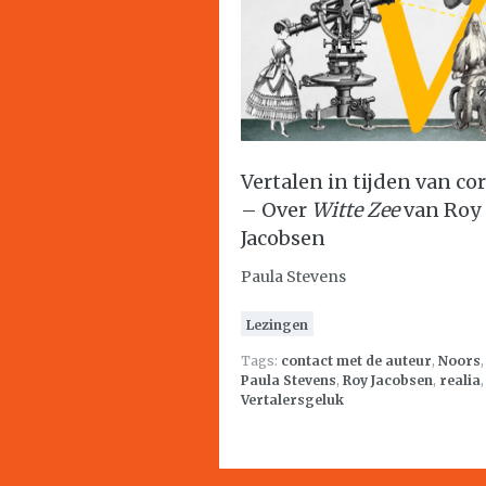
Vertalen in tijden van co
– Over
Witte Zee
van Roy
Jacobsen
Paula Stevens
Lezingen
Tags:
contact met de auteur
,
Noors
,
Paula Stevens
,
Roy Jacobsen
,
realia
,
Vertalersgeluk