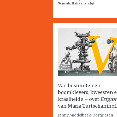
Scurati
,
Italiaans
,
stijl
Van bosnimfen en
boomklevers, kweesten 
kraaiheide – over
Erfgro
van Maria Turtschaninof
Janny Middelbeek-Oortgiesen