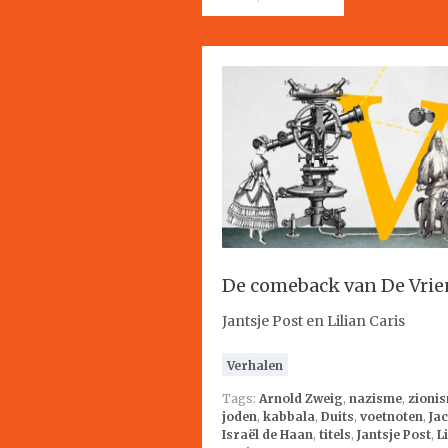
De comeback van De Vrie
Jantsje Post en Lilian Caris
Verhalen
Tags:
Arnold Zweig
,
nazisme
,
zioni
joden
,
kabbala
,
Duits
,
voetnoten
,
Ja
Israël de Haan
,
titels
,
Jantsje Post
,
L