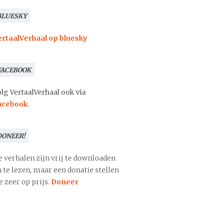
BLUESKY
ertaalVerhaal op bluesky
FACEBOOK
lg VertaalVerhaal ook via
acebook
.
DONEER!
e verhalen zijn vrij te downloaden
 te lezen, maar een donatie stellen
 zeer op prijs.
Doneer