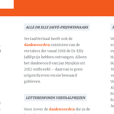
ALLE DR ELLY JAFFÉ-PRIJSWINNAARS
VertaalVerhaal heeft ook de
V
,
dankwoorden
ontsloten van de
s
t
vertalers die vanaf 2001 de Dr Elly
v
Jafféprijs hebben ontvangen. Alleen
H
het dankwoord van Jan Mysjkin uit
d
2012 ontbreekt – daarvan is geen
Ve
uitgeschreven versie bewaard
v
gebleven.
V
Kr
F
LETTERENFONDS VERTAALPRIJZEN
B
e
h
s
Voor zover de
dankwoorden
die in de