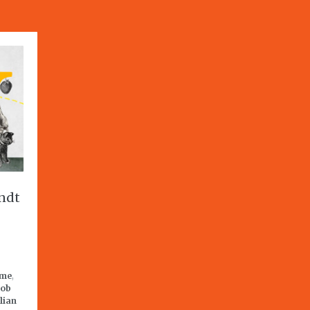
ndt
sme
,
cob
ilian