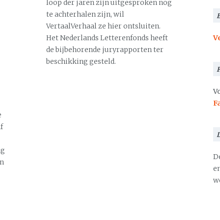
loop der jaren zijn uitgesproken nog
te achterhalen zijn, wil
VertaalVerhaal ze hier ontsluiten.
Het Nederlands Letterenfonds heeft
V
de bijbehorende juryrapporten ter
beschikking gesteld.
Vo
F
e
f
ng
D
en
en
we