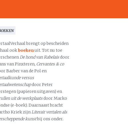
BOEKEN
ertaalVerhaal brengt op bescheiden
chaal ook
boeken
uit. Tot nu toe
erschenen
De hond van Rabelais
door
ans van Pinxteren,
Cervantes & co
oor Barber van de Pol en
rtaalkunde versus
ertaalwetenschap
door Peter
erstegen (papieren uitgaven) en
ullen uit de werkplaats
door Marko
ondse (e-boek). Daarnaast bracht
artho Kriek zijn
Literair vertalen als
erscheppende kunst
bij ons onder.