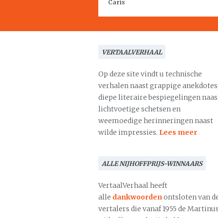
Caris
VERTAALVERHAAL
Op deze site vindt u technische
verhalen naast grappige anekdotes
diepe literaire bespiegelingen naas
lichtvoetige schetsen en
weemoedige herinneringen naast
wilde impressies.
Lees meer
ALLE NIJHOFFPRIJS-WINNAARS
VertaalVerhaal heeft
alle
dankwoorden
ontsloten van d
vertalers die vanaf 1955 de Martinu