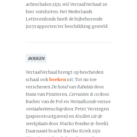
achterhalen zijn, wil VertaalVerhaal ze
hier ontsluiten. Het Nederlands
Letterenfonds heeft de bijbehorende
juryrapporten ter beschikking gesteld.
BOEKEN
VertaalVerhaal brengt op bescheiden
schaal ook
boeken
uit. Tot nu toe
verschenen
De hond van Rabelais
door
Hans van Pinxteren,
Cervantes & co
door
Barber van de Pol en
Vertaalkunde versus
vertaalwetenschap
door Peter Verstegen
(papieren uitgaven) en
Krullen uit de
werkplaats
door Marko Fondse (e-boek).
Daarnaast bracht Bartho Kriek zijn