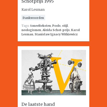
Schotprijs 1995
Karol Lesman
Dankwoorden
Tags:
toneelteksten
,
Pools
,
stijl
,
neologismen
,
Aleida Schot-prijs
,
Karol
Lesman
,
Stanisław Ignacy Witkiewicz
De laatste hand