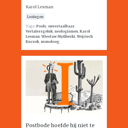
Karol Lesman
Lezingen
Tags:
Pools
,
onvertaalbaar
,
Vertalersgeluk
,
neologismen
,
Karol
Lesman
,
Wiesław Myśliwski
,
Wojciech
Kuczok
,
monoloog
Postbode hoefde hij niet te