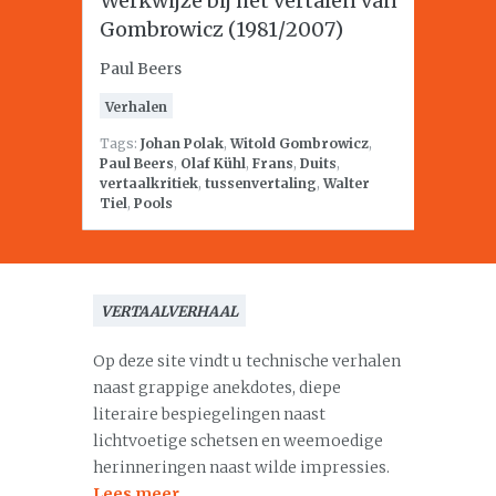
Werkwijze bij het vertalen van
Gombrowicz (1981/2007)
Paul Beers
Verhalen
Tags:
Johan Polak
,
Witold Gombrowicz
,
Paul Beers
,
Olaf Kühl
,
Frans
,
Duits
,
vertaalkritiek
,
tussenvertaling
,
Walter
Tiel
,
Pools
VERTAALVERHAAL
Op deze site vindt u technische verhalen
naast grappige anekdotes, diepe
literaire bespiegelingen naast
lichtvoetige schetsen en weemoedige
herinneringen naast wilde impressies.
Lees meer