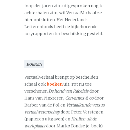
loop der jaren zijn uitgesproken nog te
achterhalen zijn, wil VertaalVerhaal ze
hier ontsluiten. Het Nederlands
Letterenfonds heeft de bijbehorende
juryrapporten ter beschikking gesteld.
BOEKEN
VertaalVerhaal brengt op bescheiden
schaal ook
boeken
uit. Tot nu toe
verschenen
De hond van Rabelais
door
Hans van Pinxteren,
Cervantes & co
door
Barber van de Pol en
Vertaalkunde versus
vertaalwetenschap
door Peter Verstegen
(papieren uitgaven) en
Krullen uit de
werkplaats
door Marko Fondse (e-boek).