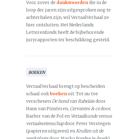
Voor zover de
dankwoorden
die in de
loop der jaren zijn uitgesproken nog te
achterhalen zijn, wil VertaalVerhaal ze
hier ontsluiten. Het Nederlands
Letterenfonds heeft de bijbehorende
juryrapporten ter beschikking gesteld.
BOEKEN
VertaalVerhaal brengt op bescheiden
schaal ook
boeken
uit. Tot nu toe
verschenen
De hond van Rabelais
door
Hans van Pinxteren,
Cervantes & co
door
Barber van de Pol en
Vertaalkunde versus
vertaalwetenschap
door Peter Verstegen
(papieren uitgaven) en
Krullen uit de
werkplaats
door Marko Fondse (e-boek).