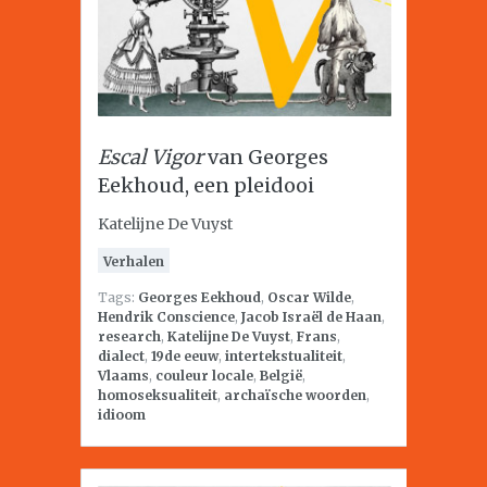
Escal Vigor
van Georges
Eekhoud, een pleidooi
Katelijne De Vuyst
Verhalen
Tags:
Georges Eekhoud
,
Oscar Wilde
,
Hendrik Conscience
,
Jacob Israël de Haan
,
research
,
Katelijne De Vuyst
,
Frans
,
dialect
,
19de eeuw
,
intertekstualiteit
,
Vlaams
,
couleur locale
,
België
,
homoseksualiteit
,
archaïsche woorden
,
idioom