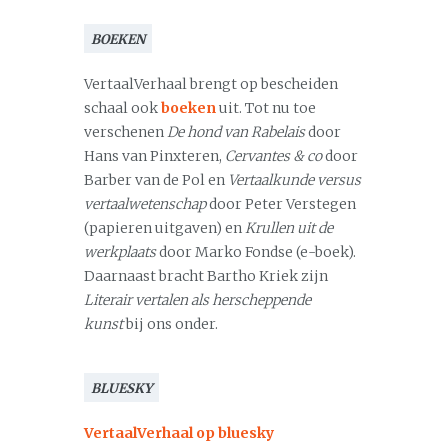
BOEKEN
VertaalVerhaal brengt op bescheiden
schaal ook
boeken
uit. Tot nu toe
verschenen
De hond van Rabelais
door
Hans van Pinxteren,
Cervantes & co
door
Barber van de Pol en
Vertaalkunde versus
vertaalwetenschap
door Peter Verstegen
(papieren uitgaven) en
Krullen uit de
werkplaats
door Marko Fondse (e-boek).
Daarnaast bracht Bartho Kriek zijn
Literair vertalen als herscheppende
kunst
bij ons onder.
BLUESKY
VertaalVerhaal op bluesky