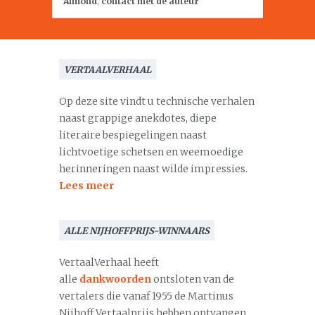
Almond
,
contact met de auteur
VERTAALVERHAAL
Op deze site vindt u technische verhalen
naast grappige anekdotes, diepe
literaire bespiegelingen naast
lichtvoetige schetsen en weemoedige
herinneringen naast wilde impressies.
Lees meer
ALLE NIJHOFFPRIJS-WINNAARS
VertaalVerhaal heeft
alle
dankwoorden
ontsloten van de
vertalers die vanaf 1955 de Martinus
Nijhoff Vertaalprijs hebben ontvangen.