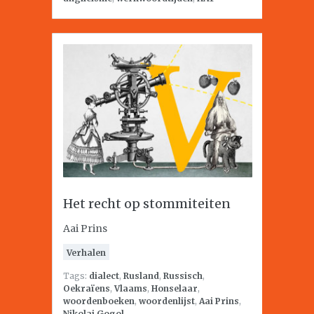
Het recht op stommiteiten
Aai Prins
Verhalen
Tags:
dialect
,
Rusland
,
Russisch
,
Oekraïens
,
Vlaams
,
Honselaar
,
woordenboeken
,
woordenlijst
,
Aai Prins
,
Nikolai Gogol