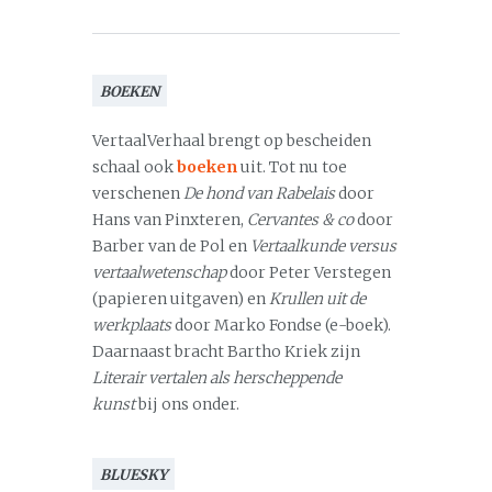
BOEKEN
VertaalVerhaal brengt op bescheiden
schaal ook
boeken
uit. Tot nu toe
verschenen
De hond van Rabelais
door
Hans van Pinxteren,
Cervantes & co
door
Barber van de Pol en
Vertaalkunde versus
vertaalwetenschap
door Peter Verstegen
(papieren uitgaven) en
Krullen uit de
werkplaats
door Marko Fondse (e-boek).
Daarnaast bracht Bartho Kriek zijn
Literair vertalen als herscheppende
kunst
bij ons onder.
BLUESKY