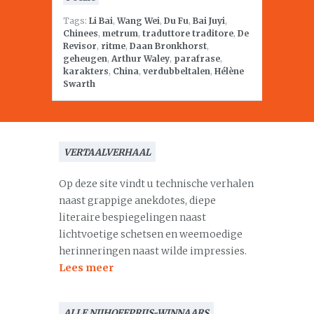
Tags:
Li Bai
,
Wang Wei
,
Du Fu
,
Bai Juyi
,
Chinees
,
metrum
,
traduttore traditore
,
De
Revisor
,
ritme
,
Daan Bronkhorst
,
geheugen
,
Arthur Waley
,
parafrase
,
karakters
,
China
,
verdubbeltalen
,
Hélène
Swarth
VERTAALVERHAAL
Op deze site vindt u technische verhalen
naast grappige anekdotes, diepe
literaire bespiegelingen naast
lichtvoetige schetsen en weemoedige
herinneringen naast wilde impressies.
Lees meer
ALLE NIJHOFFPRIJS-WINNAARS