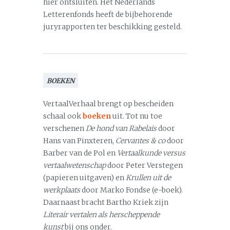
hier ontsluiten. Het Nederlands
Letterenfonds heeft de bijbehorende
juryrapporten ter beschikking gesteld.
BOEKEN
VertaalVerhaal brengt op bescheiden
schaal ook
boeken
uit. Tot nu toe
verschenen
De hond van Rabelais
door
Hans van Pinxteren,
Cervantes & co
door
Barber van de Pol en
Vertaalkunde versus
vertaalwetenschap
door Peter Verstegen
(papieren uitgaven) en
Krullen uit de
werkplaats
door Marko Fondse (e-boek).
Daarnaast bracht Bartho Kriek zijn
Literair vertalen als herscheppende
kunst
bij ons onder.