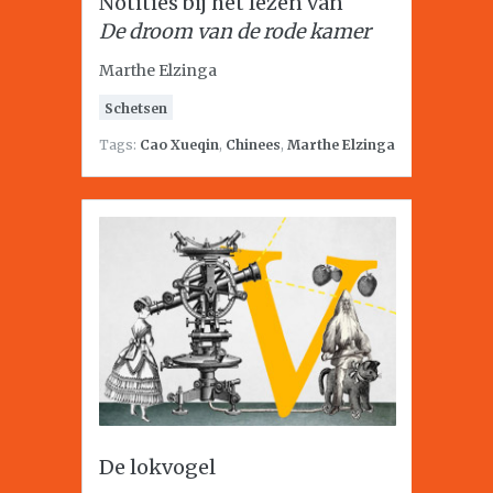
Notities bij het lezen van
De droom van de rode kamer
Marthe Elzinga
Schetsen
Tags:
Cao Xueqin
,
Chinees
,
Marthe Elzinga
De lokvogel