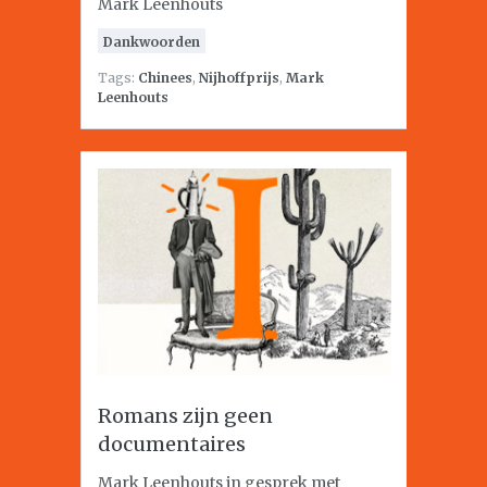
Mark Leenhouts
Dankwoorden
Tags:
Chinees
,
Nijhoffprijs
,
Mark
Leenhouts
Romans zijn geen
documentaires
Mark Leenhouts in gesprek met