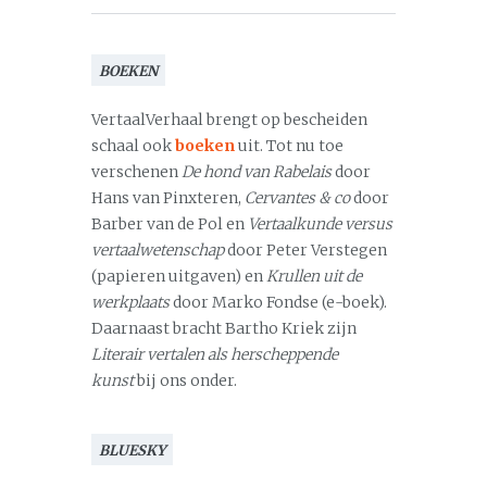
BOEKEN
VertaalVerhaal brengt op bescheiden
schaal ook
boeken
uit. Tot nu toe
verschenen
De hond van Rabelais
door
Hans van Pinxteren,
Cervantes & co
door
Barber van de Pol en
Vertaalkunde versus
vertaalwetenschap
door Peter Verstegen
(papieren uitgaven) en
Krullen uit de
werkplaats
door Marko Fondse (e-boek).
Daarnaast bracht Bartho Kriek zijn
Literair vertalen als herscheppende
kunst
bij ons onder.
BLUESKY