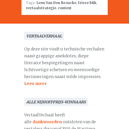
Tags:
Leen Van Den Broucke
,
frisse blik
,
vertaalstrategie
,
context
VERTAALVERHAAL
Op deze site vindt u technische verhalen
naast grappige anekdotes, diepe
literaire bespiegelingen naast
lichtvoetige schetsen en weemoedige
herinneringen naast wilde impressies.
Lees meer
ALLE NIJHOFFPRIJS-WINNAARS
VertaalVerhaal heeft
alle
dankwoorden
ontsloten van de
vertalers die vanaf 1955 de Martinus