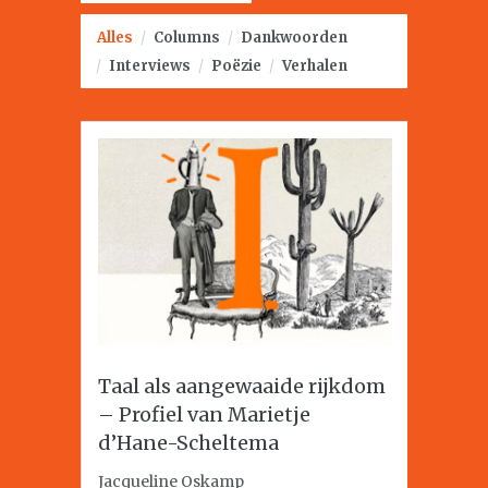
Alles
/
Columns
/
Dankwoorden
/
Interviews
/
Poëzie
/
Verhalen
Taal als aangewaaide rijkdom
– Profiel van Marietje
d’Hane-Scheltema
Jacqueline Oskamp