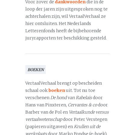
Voor zover de
dankwoorden
die in de
loop der jaren zijn uitgesproken nog te
achterhalen zijn, wil VertaalVerhaal ze
hier ontsluiten. Het Nederlands
Letterenfonds heeft de bijbehorende
juryrapporten ter beschikking gesteld.
BOEKEN
VertaalVerhaal brengt op bescheiden
schaal ook
boeken
uit. Tot nu toe
verschenen
De hond van Rabelais
door
Hans van Pinxteren,
Cervantes & co
door
Barber van de Pol en
Vertaalkunde versus
vertaalwetenschap
door Peter Verstegen
(papieren uitgaven) en
Krullen uit de
werkplaats
door Marko Fondse (e-boek).