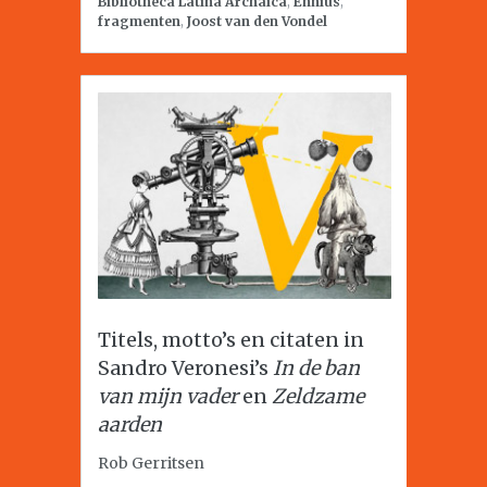
Bibliotheca Latina Archaica
,
Ennius
,
fragmenten
,
Joost van den Vondel
Titels, motto’s en citaten in
Sandro Veronesi’s
In de ban
van mijn vader
en
Zeldzame
aarden
Rob Gerritsen