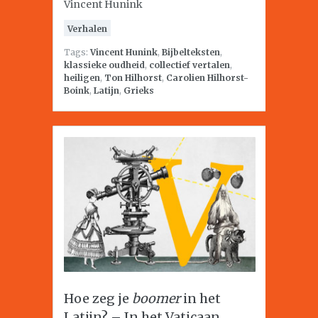
Vincent Hunink
Verhalen
Tags:
Vincent Hunink
,
Bijbelteksten
,
klassieke oudheid
,
collectief vertalen
,
heiligen
,
Ton Hilhorst
,
Carolien Hilhorst-
Boink
,
Latijn
,
Grieks
Hoe zeg je
boomer
in het
Latijn? – In het Vaticaan