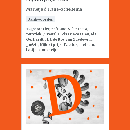
Marietje d’Hane-Scheltema
Dankwoorden
Tags:
Marietje d’Hane-Scheltema
,
retoriek
,
Juvenalis
,
klassieke talen
,
Ida
Gerhardt
,
H. J. de Roy van Zuydewijn
,
poëzie
,
Nijhoffprijs
,
Tacitus
,
metrum
,
Latijn
,
binnenrijm