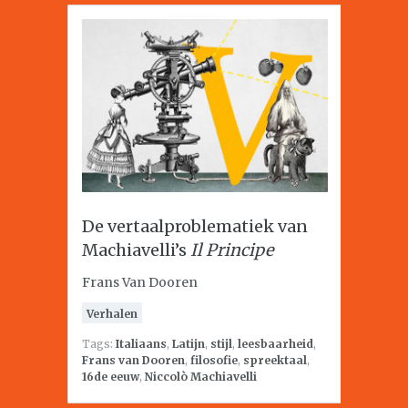
De vertaalproblematiek van
Machiavelli’s
Il Principe
Frans Van Dooren
Verhalen
Tags:
Italiaans
,
Latijn
,
stijl
,
leesbaarheid
,
Frans van Dooren
,
filosofie
,
spreektaal
,
16de eeuw
,
Niccolò Machiavelli