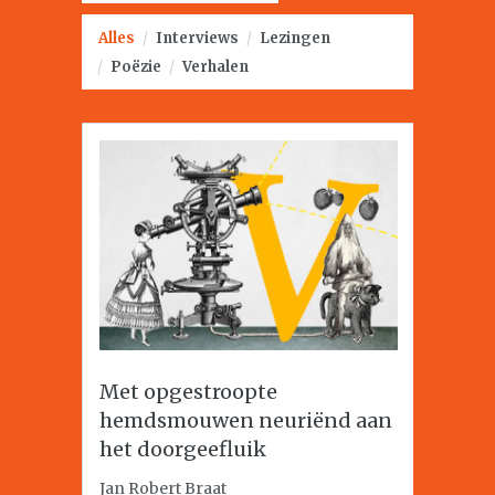
Alles
/
Interviews
/
Lezingen
/
Poëzie
/
Verhalen
Met opgestroopte
hemdsmouwen neuriënd aan
het doorgeefluik
Jan Robert Braat