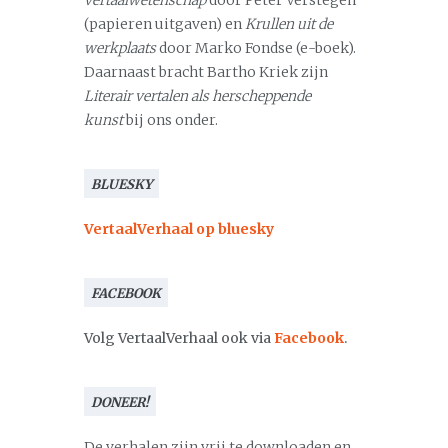
vertaalwetenschap
door Peter Verstegen
(papieren uitgaven) en
Krullen uit de
werkplaats
door Marko Fondse (e-boek).
Daarnaast bracht Bartho Kriek zijn
Literair vertalen als herscheppende
kunst
bij ons onder.
BLUESKY
VertaalVerhaal op bluesky
FACEBOOK
Volg VertaalVerhaal ook via
Facebook
.
DONEER!
De verhalen zijn vrij te downloaden en