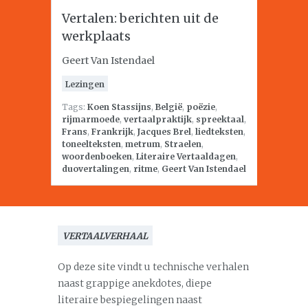
Vertalen: berichten uit de
werkplaats
Geert Van Istendael
Lezingen
Tags:
Koen Stassijns
,
België
,
poëzie
,
rijmarmoede
,
vertaalpraktijk
,
spreektaal
,
Frans
,
Frankrijk
,
Jacques Brel
,
liedteksten
,
toneelteksten
,
metrum
,
Straelen
,
woordenboeken
,
Literaire Vertaaldagen
,
duovertalingen
,
ritme
,
Geert Van Istendael
VERTAALVERHAAL
Op deze site vindt u technische verhalen
naast grappige anekdotes, diepe
literaire bespiegelingen naast